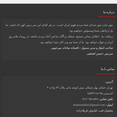
درباره ما
مهر ملت نیوز صدای شما مردم فهیم ایران است، در هر کجای این سر زمین کهن که باشید. ما
پل ارتباطی شما ومسولین خواهیم بود.
رسالت ما ، اطلاع رسانی صحیح، شفاف و آگاه ساختن آحاد مردم جامعه، از رویداد های روز
ایران و جهان خواهد بود. ما از شما ییم ودر کنار شما خواهیم بود.
صاحب امتیاز و مدیر مسول : افسانه سادات میرحبیبی
سردبیر :حسن اشجعی
تماس با ما
آدرس:
تهران خیابان بهار شمالی نبش کوچه مانی پلاک ۷۴ واحد ۴
کدپستی:۱۵۷۴۶۱۸۱۹۵
تلفن تماس:
۰۹۱۲۰۴۵۱۵۴۸
ایمیل:
mehremellat1@gmail.com
پشتیبان فنی: کیانوش فرهادزاده