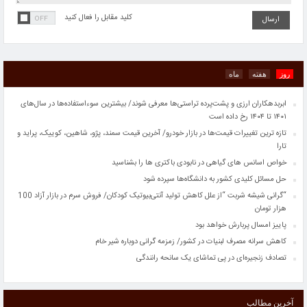
هزار تومان
کلید مقابل را فعال کنید
پاییز امسال پربارش خواهد بود
کاهش سرانه مصرف لبنیات در کشور/ زمزمه گرانی دوباره شیر خام
تصادف زنجیره‌ای در پی تماشای یک سانحه رانندگی
طرح اولیه ایرباس از بالگردی با دوبال
روز
هفته
ماه
ایران و چین در مورد مسائل منطقه ای اشتراک مواضع دارند
ابربدهکاران ارزی و پشت‌پرده تراستی‌ها معرفی شوند/ بیشترین سوءاستفاده‌ها در سال‌های
۱۴۰۱ تا ۱۴۰۴ رخ داده است
تازه ترین تغییرات قیمت‌ها در بازار خودرو/ آخرین قیمت سمند، پژو، شاهین، کوییک، پراید و
تارا
خواص اسانس های گیاهی در نابودی باکتری ها را بشناسید
حل مسائل کلیدی کشور به دانشگاه‌ها سپرده شود
“گرانی شیشه شربت “از علل کاهش تولید آنتی‌بیوتیک کودکان/ فروش سرم در بازار آزاد 100
هزار تومان
پاییز امسال پربارش خواهد بود
کاهش سرانه مصرف لبنیات در کشور/ زمزمه گرانی دوباره شیر خام
تصادف زنجیره‌ای در پی تماشای یک سانحه رانندگی
طرح اولیه ایرباس از بالگردی با دوبال
ایران و چین در مورد مسائل منطقه ای اشتراک مواضع دارند
آخرین مطالب