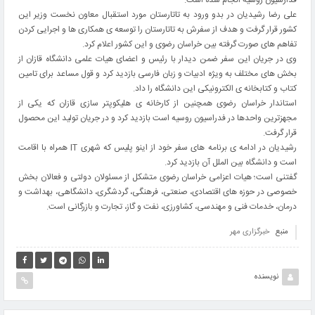
فدارسیون روسیه انجام شده است.
علی رضا رشیدیان در بدو ورود به تاتارستان مورد استقبال معاون نخست وزیر این
کشور قرار گرفت و هدف از سفرش به تاتارستان را توسعه ی همکاری ها و اجرایی کردن
تفاهم های صورت گرفته بین خراسان رضوی و این کشور اعلام کرد.
وی در جریان این سفر ضمن دیدار با رئیس و اعضای هیات علمی دانشگاه قازان از
بخش های مختلف به ویژه ادبیات و زبان فارسی بازدید کرد و قول مساعد برای تامین
کتاب و کتابخانه ی الکترونیکی این دانشگاه را داد.
استاندار خراسان رضوی همچنین از کارخانه ی هلیکوپتر سازی قازان که یکی از
مجهزترین واحدها در فدراسیون روسیه است بازدید کرد و در جریان تولید این محصول
قرار گرفت.
رشیدیان در ادامه ی برنامه های سفر خود از اینو پلیس که شهری IT همراه با اقامت
است و دانشگاه بین الملل آن بازدید کرد.
گفتنی است؛ هیات اعزامی خراسان رضوی متشکل از مسئولان دولتی و فعالان بخش
خصوصی در حوزه های اقتصادی، صنعتی، فرهنگی، گردشگری، دانشگاهی، بهداشت و
درمان، خدمات فنی و مهندسی، کشاورزی، نفت و گاز، تجارت و بازرگانی است.
منبع
خبرگزاری مهر
نویسنده