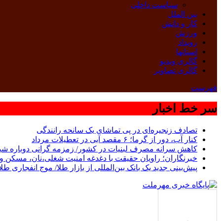
سیاست داخلی
بین الملل
کار و دانش
ورزش
رویداد
استانها
گالری ویدیو
گالری تصاویر
فهرست
سر خط اخبار
تصادف زنجیره‌ای در پی تماشای یک سانحه رانندگی
کنار آب، دور از گرما؛ ۶ مقصد آبی در تعطیلات مرداد
کاهش سرانه مصرف لبنیات در کشور/ زمزمه گرانی دوباره شی
خبرنگاران؛ راویان حقیقت با دغدغه امنیت شغلی،نان، مسکن و 
پیش‌بینی جدید یک بانک بین‌المللی از بازار طلا/ موج انفجاری طل