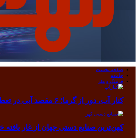
صفحه نخست
جامعه
فرهنگ و هنر
کنار آب، دور از گرما؛ ۶ مقصد آبی در تعطیلات مرداد
کهن‌ترین صنایع دستی جهان از غار یافته خرم آباد بیرون آمد/ دندانی که