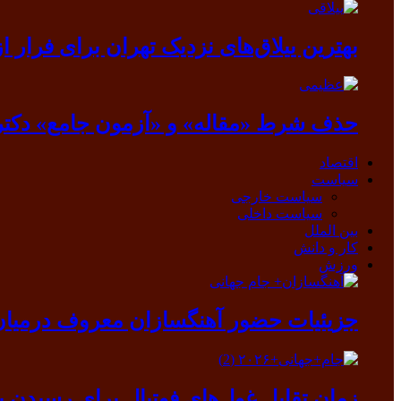
بهترین ییلاق‌های نزدیک تهران برای فرار از گرما
حذف شرط «مقاله» و «آزمون جامع» دکتر
اقتصاد
سیاست
سیاست خارجی
سیاست داخلی
بین الملل
کار و دانش
ورزش
جزیئیات حضور آهنگسازان معروف درمیان ب
زمان تقابل غول‌های فوتبال برای رسیدن ب