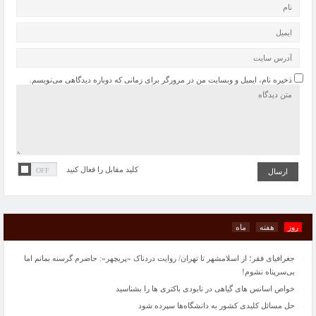
ذخیره نام، ایمیل و وبسایت من در مرورگر برای زمانی که دوباره دیدگاهی می‌نویسم.
حل مسائل کلیدی کشور به دانشگاه‌ها سپرده شود
“گرانی شیشه شربت “از علل کاهش تولید آنتی‌بیوتیک کودکان/ فروش سرم در بازار آزاد
100 هزار تومان
آمریکا بازار پسته را از ایران ربود/ آجیل گران نشده است
کلید مقابل را فعال کنید
پاییز امسال پربارش خواهد بود
شرکتهای خصولتی مانع توسعه اقتصاد هستند
انتقاد آیت‌الله مکارم شیرازی از «افزایش لحظه‌به‌لحظه قیمت‌ها» در دیدار وزیر صمت
کوتینیو به هیچ قیمت فروشی نیست
روز
هفته
ماه
قراردادهایی به ارزش ۵۰۰ میلیون دلار با دانش‌بنیان‌ها امضا می‌شود
جغرافیای فقر؛ از اسلامشهر تا تهران/ روایت دردناک «پریچهر»: حاضرم گرسنه بمانم اما
بی‌سرپناه نشوم!
خواص اسانس های گیاهی در نابودی باکتری ها را بشناسید
حل مسائل کلیدی کشور به دانشگاه‌ها سپرده شود