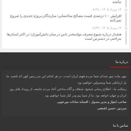
نباشند
۱۳ مرداد ۱۴۰۵ - ۸:۴۸
افزایش ١٠٠ درصدی قیمت مصالح ساختمانی/ سازندگان پروژه جدیدی را شروع
نمی‌کنند
۱۳ مرداد ۱۴۰۵ - ۸:۳۹
هشدار درباره شیوع مصرف موادمخدر ناس در میان دانش‌آموزان/ در اکثر استان‌ها
به‌راحتی در دسترس است
درباره ما
مهر ملت نیوز صدای شما مردم فهیم ایران است، در هر کجای این سر زمین کهن که باشید. ما
پل ارتباطی شما ومسولین خواهیم بود.
رسالت ما ، اطلاع رسانی صحیح، شفاف و آگاه ساختن آحاد مردم جامعه، از رویداد های روز
ایران و جهان خواهد بود. ما از شما ییم ودر کنار شما خواهیم بود.
صاحب امتیاز و مدیر مسول : افسانه سادات میرحبیبی
سردبیر :حسن اشجعی
تماس با ما