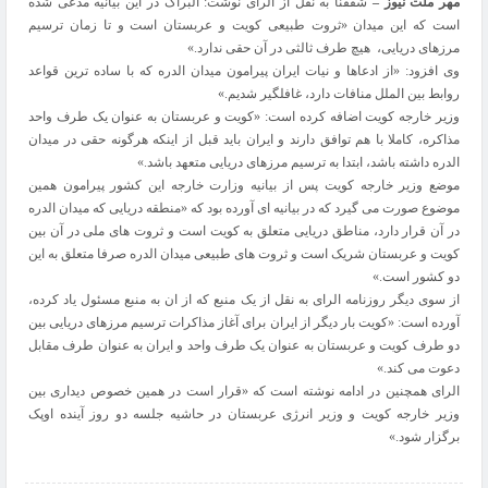
مهر ملت نیوز –
شفقنا به نقل از الرای نوشت: البراک در این بیانیه مدعی شده
است که این میدان «ثروت طبیعی کویت و عربستان است و تا زمان ترسیم
مرزهای دریایی، هیچ طرف ثالثی در آن حقی ندارد.»
وی افزود: «از ادعاها و نیات ایران پیرامون میدان الدره که با ساده ترین قواعد
روابط بین الملل منافات دارد، غافلگیر شدیم.»
وزیر خارجه کویت اضافه کرده است: «کویت و عربستان به عنوان یک طرف واحد
مذاکره، کاملا با هم توافق دارند و ایران باید قبل از اینکه هرگونه حقی در میدان
الدره داشته باشد، ابتدا به ترسیم مرزهای دریایی متعهد باشد.»
موضع وزیر خارجه کویت پس از بیانیه وزارت خارجه این کشور پیرامون همین
موضوع صورت می گیرد که در بیانیه ای آورده بود که «منطقه دریایی که میدان الدره
در آن قرار دارد، مناطق دریایی متعلق به کویت است و ثروت های ملی در آن بین
کویت و عربستان شریک است و ثروت های طبیعی میدان الدره صرفا متعلق به این
دو کشور است.»
از سوی دیگر روزنامه الرای به نقل از یک منبع که از ان به منبع مسئول یاد کرده،
آورده است: «کویت بار دیگر از ایران برای آغاز مذاکرات ترسیم مرزهای دریایی بین
دو طرف کویت و عربستان به عنوان یک طرف واحد و ایران به عنوان طرف مقابل
دعوت می کند.»
الرای همچنین در ادامه نوشته است که «قرار است در همین خصوص دیداری بین
وزیر خارجه کویت و وزیر انرژی عربستان در حاشیه جلسه دو روز آینده اوپک
برگزار شود.»