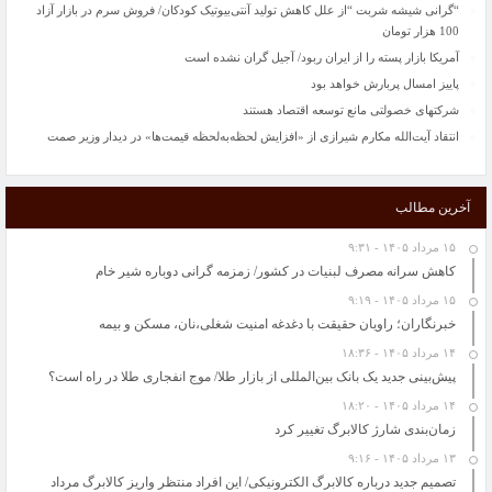
“گرانی شیشه شربت “از علل کاهش تولید آنتی‌بیوتیک کودکان/ فروش سرم در بازار آزاد
100 هزار تومان
آمریکا بازار پسته را از ایران ربود/ آجیل گران نشده است
پاییز امسال پربارش خواهد بود
شرکتهای خصولتی مانع توسعه اقتصاد هستند
انتقاد آیت‌الله مکارم شیرازی از «افزایش لحظه‌به‌لحظه قیمت‌ها» در دیدار وزیر صمت
کوتینیو به هیچ قیمت فروشی نیست
قراردادهایی به ارزش ۵۰۰ میلیون دلار با دانش‌بنیان‌ها امضا می‌شود
آخرین مطالب
جغرافیای فقر؛ از اسلامشهر تا تهران/ روایت دردناک «پریچهر»: حاضرم گرسنه بمانم اما
بی‌سرپناه نشوم!
۱۵ مرداد ۱۴۰۵ - ۹:۳۱
خواص اسانس های گیاهی در نابودی باکتری ها را بشناسید
کاهش سرانه مصرف لبنیات در کشور/ زمزمه گرانی دوباره شیر خام
حل مسائل کلیدی کشور به دانشگاه‌ها سپرده شود
۱۵ مرداد ۱۴۰۵ - ۹:۱۹
“گرانی شیشه شربت “از علل کاهش تولید آنتی‌بیوتیک کودکان/ فروش سرم در بازار آزاد
خبرنگاران؛ راویان حقیقت با دغدغه امنیت شغلی،نان، مسکن و بیمه
100 هزار تومان
۱۴ مرداد ۱۴۰۵ - ۱۸:۳۶
آمریکا بازار پسته را از ایران ربود/ آجیل گران نشده است
پیش‌بینی جدید یک بانک بین‌المللی از بازار طلا/ موج انفجاری طلا در راه است؟
پاییز امسال پربارش خواهد بود
۱۴ مرداد ۱۴۰۵ - ۱۸:۲۰
شرکتهای خصولتی مانع توسعه اقتصاد هستند
زمان‌بندی شارژ کالابرگ تغییر کرد
انتقاد آیت‌الله مکارم شیرازی از «افزایش لحظه‌به‌لحظه قیمت‌ها» در دیدار وزیر صمت
۱۳ مرداد ۱۴۰۵ - ۹:۱۶
تصمیم جدید درباره کالابرگ الکترونیکی/ این افراد منتظر واریز کالابرگ مرداد