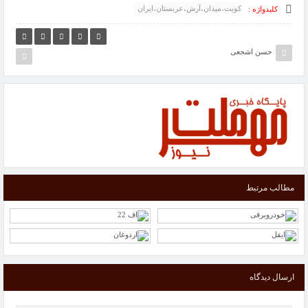
کویت،میدان،آرش،عربستان،ایران
کلیدواژه :
حسن اشجعی
مطالب مرتبط
ارسال دیدگاه