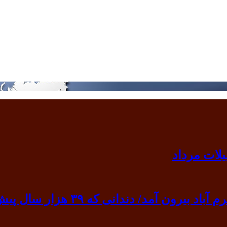
 ۳۹ هزار سال پیش به گردن انسان نخستین آویخته شد