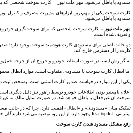
مسدود یا باطل می‌شود. مهر ملت نیوز – کارت سوخت شخصی که ب
کارت سوخت یکی از مهم‌ترین ابزارهای مدیریت مصرف و کنترل توزیع 
مسدود یا باطل می‌شود.
مهر ملت نیوز –
کارت سوخت شخصی که برای سوخت‌گیری خودروهای ش
و تعریف‌شده است.
دو حالت اصلی برای مسدودی کارت هوشمند سوخت وجود دارد؛ صدو
کارت را از دسترس خارج کند.
به گزارش ایسنا در صورت اسقاط خودرو و خروج آن از چرخه حمل‌ونقل
اما ابطال کارت سوخت با مسدودی متفاوت است. موارد ابطال معمول
یکی از این موارد درخواست صدور کارت المثنی است، به‌محض ثبت در
اعلام نامعتبر بودن اطلاعات خودرو توسط راهور نیز دلیل دیگری است
سوخت آن غیرفعال یا باطل خواهد شد. در صورت تمایل مالک به غیرفعا
تفکیک میان «مسدودی» و «ابطال» اهمیت دارد، چرا که در حالت مسد
اینترنتی fcs.niopdc.ir وجود دارد. از این رو، توصیه می‌شود دارندگان خودرو هنگام مفقودی یا خرابی کارت، صرفاً از مسیرهای رسمی اقدام کرده و از ثبت درخواست‌های غیرضروری برای المثنی خودداری کنند.
رفع مشکل مسدود شدن کارت سوخت