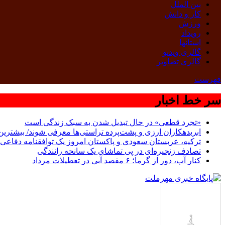
بین الملل
کار و دانش
ورزش
رویداد
استانها
گالری ویدیو
گالری تصاویر
فهرست
سر خط اخبار
«تجرد قطعی» در حال تبدیل شدن به سبک زندگی است
ابربدهکاران ارزی و پشت‌پرده تراستی‌ها معرفی شوند/ بیشترین سوءاستفاده‌ها در
ترکیه، عربستان سعودی و پاکستان امروز یک توافقنامه دفاعی 
تصادف زنجیره‌ای در پی تماشای یک سانحه رانندگی
کنار آب، دور از گرما؛ ۶ مقصد آبی در تعطیلات مرداد