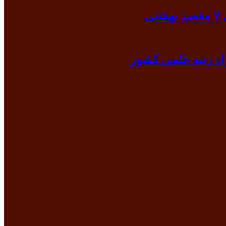
ی
د رتبه علمی کشور