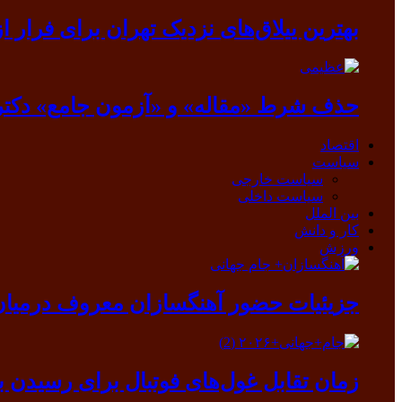
بهترین ییلاق‌های نزدیک تهران برای فرار از گرما
حذف شرط «مقاله» و «آزمون جامع» دکتر
اقتصاد
سیاست
سیاست خارجی
سیاست داخلی
بین الملل
کار و دانش
ورزش
جزیئیات حضور آهنگسازان معروف درمیان ب
زمان تقابل غول‌های فوتبال برای رسیدن ب