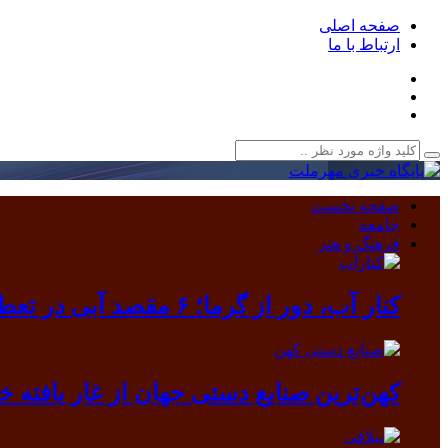
صفحه اصلی
ارتباط با ما
صفحه نخست
جامعه
فرهنگ و هنر
کنار آب، دور از گرما؛ ۶ مقصد آبی در تعطیلات مرداد
کهن‌ترین صنایع دستی جهان از غار یافته خرم آباد بیرون آمد/ دندانی که