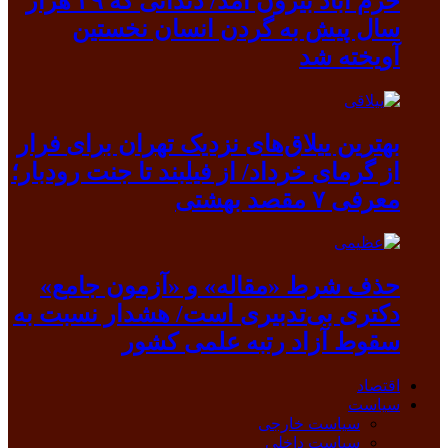
خرم آباد بیرون آمد/ دندانی که ۳۹ هزار
سال پیش به گردن انسان نخستین
آویخته شد
بهترین ییلاق‌های نزدیک تهران برای فرار
از گرمای خرداد/ از فیلبند تا جنت رودبار؛
معرفی ۷ مقصد بهشتی
حذف شرط «مقاله» و «آزمون جامع»
دکتری بی‌تدبیری است/ هشدار نسبت به
سقوط آزاد رتبه علمی کشور
اقتصاد
سیاست
سیاست خارجی
سیاست داخلی