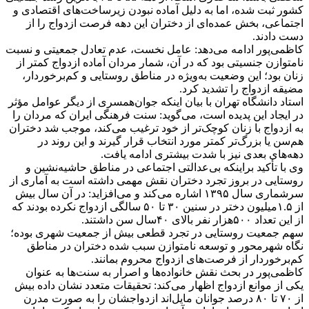
کشور ثبت شده، اما به دلیل آماده نبودن زیرساخت‌های اقتصادی و
اجتماعی، بخش عمده‌ای از دختران این دهه فرصت ازدواج را از
دست دادند.
کاظمی‌پور ادامه می‌دهد: عامل نخست، عدم تعادل جمعیتی و نسبت
نامتوازن جنسیتی بود که در آن، شمار مردان آماده ازدواج کمتر از
زنان بود؛ این وضعیت به‌ویژه در مناطق روستایی و کم‌برخوردار،
مضیقه ازدواج را تشدید کرد.
استاد دانشگاه تهران با بیان اینکه جوان‌همسری از دیگر عوامل مؤثر
در ایجاد این پدیده است، می‌گوید: سنت فرهنگی ایران که مردان را
به ازدواج با زنان کوچک‌تر از خود ترغیب می‌کند، موجب شد دختران
هم‌سن یا بزرگ‌تر کمتر مورد انتخاب قرار گیرند و این روند در
دهه‌های بعدی نیز با شدت بیشتری ادامه یافت.‌
وی با تأکید براینکه بی‌عدالتی اجتماعی در مناطق حاشیه‌نشین و
روستایی در بروز تجرد دختران نقش مهمی داشته است به آماری از
سرشماری سال ۱۳۹۵ اشاره می‌کند و می‌افزاید: در آن سال بیش
از ۱.۵میلیون دختر در سنین ۳۰ تا ۵۰ سالگی ازدواج نکرده بودند که
از این تعداد ۵۰۰هزار نفر بالای ۴۰سال سن داشتند.
سهم جمعیت روستایی در تجرد قطعی بیش از جمعیت شهری بوده؛
نگاه شهرمحور و توسعه نامتوازن سبب شده دختران در مناطق
کم‌برخوردار از فرصت‌های ازدواج محروم بمانند.
کاظمی‌پور در بحث نقش خانواده‌ها و اصرار به سنت‌ها به عنوان
یکی از موانع ازدواج اظهار می‌کند: تحقیقات متعدد نشان داده بیش
از ۷۰ تا ۸۰ درصد جوانان مایل‌اند ازدواجشان را به صورت مدرن