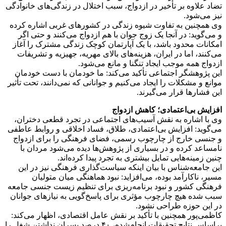
تضاد علاوه بر تأخیر در ازدواج، سبب اختلال در زندگی‌های خانوادگی
نیز می‌شود.
وی همچنین به تفاوت شیوه زندگی در کشورهای غربی اشاره کرده
و می‌گوید: در آنجا یک زوج جوان با هم ازدواج می‌کنند و حتی اگر
امکانات محدود باشد، با یک آپارتمان کوچک زندگی مشترک را آغاز
می‌کنند، اما در ایران، هزینه‌های بالای مهریه، جهیزیه و تشریفات
ازدواج همه موجب ایجاد تنگنا و مانع می‌شود.
این پژوهشگر اجتماعی تأکید می‌کند: ما خودمان با دست خودمان
موانع و مشکلات را ایجاد می‌کنیم و جوانانی که نمی‌دانند، تحت تأثیر
این فشارها قرار می‌گیرند.
افزایش بی‌اعتمادی؛ کاهش ازدواج
وی با اشاره به نقش آسیب‌های اجتماعی در تجرد قطعی دختران،
می‌گوید: افزایش بی‌اعتمادی، طلاق، فساد اخلاقی و روابط عاطفی
و جنسی خارج از چارچوب رسمی، فضای فرهنگی را برای ازدواج
نامساعد کرده و در بسیاری از پژوهش‌ها دیده می‌شود مردان با
چنین زمینه‌هایی تمایل بیشتری به تجرد پیدا کرده‌اند.
این جامعه‌شناس با بیان اینکه سیاست‌گذاری فرهنگی نیز در این
مسیر، ناکارآمد بوده، می‌افزاید: نبود هماهنگی میان متولیان
فرهنگی کشور و نبود برنامه‌ریزی برای تنظیم زیست جنسی جامعه
سبب شده هیچ چارچوب مؤثری برای پاسخ‌گویی به نیازهای جوانان
در این حوزه طراحی نشود.
کاظمی‌پور همچنین با تأکید بر نقش عامل اقتصادی، اظهار می‌کند:
براساس نتایج تحقیقات انجام‌شده، ۴۰ درصد پسران نداشتن شغل را