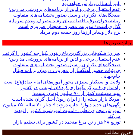
پاییز امسال پربارش خواهد بود
عدم استقبال برخی والدین از برنامه‌های پرورشی مدارس/
صبحگاه‌های تکراری و سیل صدور بخشنامه‌های متفاوت
ریشه بحران برق، فاصله میان رشد مصرف وعدم سرمایه
گذاری است / مدیریت مصرف همچنان ضروری است
نرخ دلار وسایر ارزها روز جمعه دوم مرداد
پربازدیدترین ها
بحران؛ شکوفایی بزرگترین باغ زیتون یکپارچه کشور را گرفت
عدم استقبال برخی والدین از برنامه‌های پرورشی مدارس/
صبحگاه‌های تکراری و سیل صدور بخشنامه‌های متفاوت
جزیئیات حضور آهنگسازان معروف درمیان برنامه فینال
جام‌جهانی
ولایت و استکبار ستیزی محور آموزه‌های امام صادق(ع) است
راه‌اندازی ۶ مرکز نگهداری کودکان اوتیسم در کشور
سبد معیشت کمتر از ۷۰ میلیون تومان نیست!
آمریکا بازار پسته را از ایران ربود/ آجیل گران نشده است
آگهی‌های جدید دیوار؛ اجاره درخت!/ چنار ٧٠ ساله، ٢۵ میلیون
آموزش مجازی فعلی، «امنیت آموزشی» کشور را تهدید
می‌کند
توزیع ۲۸ هزار تن مرغ منجمد در کشور برای تنظیم بازار
آخرین مطالب