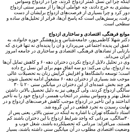
اینکه چرا این نسل کمتر ازدواج کردند، چرا در ازدواج وسواس
بیشتری به خرج دادند، چه عواملی آن‌ها را از مسیر سنتی ازدواج
دور کرد و چرا بسیاری از فرصت‌های ازدواج برایشان از دست
رفت، پرسش‌هایی است که پاسخ آن‌ها، فراتر از تحلیل‌های ساده و
سطحی است.
موانع فرهنگی، اقتصادی و ساختاری ازدواج
دکتر شهلا کاظمی‌پور، جامعه‌شناس و پژوهشگر حوزه خانواده، به
عمق این پدیده اجتماعی می‌پردازد و آن را پدیده‌ای نه‌ تنها فردی که
بازتابی از تضادهای فرهنگی، اقتصادی و ساختاری در جامعه امروز
ایران می‌داند.
وی در تحلیل دلایل ازدواج نکردن دختران دهه۶۰ و کاهش تمایل آن‌ها
به ازدواج، بیان می‌کند: دو سه اتفاق مهم برای این نسل رخ داده
است؛ توسعه دانشگاه‌ها و افزایش گرایش زنان به تحصیلات عالی
موجب شد بسیاری از دختران دهه۶۰ مشغول ادامه تحصیل شوند.
هر چند بخش عمده‌ای از این دختران در میانگین سنی ۲۰ تا ۳۰
سالگی ازدواج کردند، ولی گروهی نیز به دلیل تحصیل بالاتر، داشتن
شغل بهتر و وسواس بیشتر در انتخاب همسر، ازدواج خود را به تأخیر
انداختند و این تأخیر در ازدواج موجب کاهش فرصت‌های ازدواج و در
نهایت رسیدن به تجرد قطعی در این گروه شد.
استاد دانشگاه تهران با اشاره به اینکه در سنین بالاتر، یعنی پس از
۳۰سالگی، مردانی که واجد شرایط ازدواج با این دختران باشند کم
هستند، می‌افزاید: مردانی که تحصیلکرده باشند، شغل خوب و
وضعیت اقتصادی مطلوب در آن میانگین سنی داشته باشند، بسیار