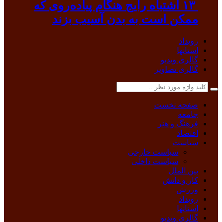
۱۳ اشتباه رایج هنگام پیاده‌روی که
ممکن است به بدن آسیب بزند
رویداد
استانها
گالری ویدیو
گالری تصاویر
صفحه نخست
جامعه
فرهنگ و هنر
اقتصاد
سیاست
سیاست خارجی
سیاست داخلی
بین الملل
کار و دانش
ورزش
رویداد
استانها
گالری ویدیو