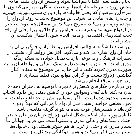
انجام دهند، یعنی ابتدا با هم آشنا شوند و سپس ازدواج کنند، اما به
محض ورود به مرحله خانواده‌ها، وضعیت به کلی تغییر می‌کند.وی با
شرح این موضوع که وقتی خانواده‌ها وارد بازی سنتی مهریه، جهیزیه
و چانه‌زنی‌های مادی می‌شوند، این موضوع به‌شدت روند ازدواج را
پیچیده و زمانبر می‌کند، تصریح می‌کند: این مسائل هم موجب تأخیر
در ازدواج می‌شود و هم سبب افزایش نرخ طلاق، زیرا وقتی ازدواج
تحت فشارهای اقتصادی و مادی انجام شود، احتمال شکست آن
بیشتر است.
این استاد دانشگاه به چالش افزایش روابط آزاد و جایگزینی آن به
جای ازدواج اشاره می‌کند و می‌گوید: افزایش روابط آزاد بخشی از
تغییرات فرهنگی و به نوعی بازتاب تمایل جوانان به سبک زندگی
مدرن است؛ جوانان ما دوست دارند سبک زندگی و روابط‌شان را به
صورت مدرن تجربه کنند، با این حال، این موضوع به معنای کنار
گذاشتن ازدواج نیست و اگر این موانع نبود، قطعاً بسیاری از
ازدواج‌ها به‌موقع انجام می‌شد.
وی درباره راهکارهای کاهش نرخ تجرد با توصیه به دختران دهه۶۰
بیان می‌کند: باید کمی وسواس خود را کاهش دهند، زیرا دایره انتخاب
همسر محدود شده است و اگر وسواس بیش از حد داشته باشند، به
تجرد قطعی خواهند رسید؛ حتی ازدواج با مردانی که قبلاً ازدواج
کرده‌اند یا همسرشان فوت شده می‌تواند گزینه مناسبی باشد.
کاظمی‌پور با بیان اینکه مشکل اصلی ازدواج جوانان در حال حاضر
اختلاف سبک‌های زندگی مدرن و سنتی است، می‌افزاید: جوانان ما
بسیار مدرن‌اند و حتی از غربی‌ها هم جلوتر هستند، ولی خانواده‌ها
بسیار سنتی فکر می‌کنند و همین دوگانگی مشکل‌ساز است. این