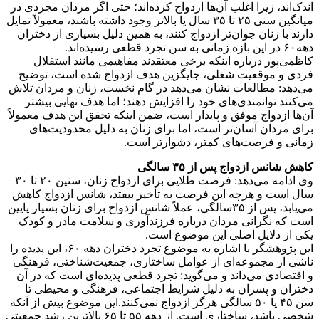
اندک‌اند، زیرا اغلب آن‌ها ازدواج کرده‌اند؛ حتی اگر مردان مجردی در
میانگین سنی ۲۵ تا ۳۵ سال یا بالاتر وجود داشته باشند، معمولاً تمایل
دارند با زنان جوان‌تر ازدواج کنند، به همین دلیل بسیاری از دختران
دهه۶۰ در این بازه زمانی به سن تجرد قطعی رسیده‌اند.
کاظمی‌پور درباره اینکه برخی معتقدند مفاهیمی مانند استقلال
فردی و موقعیت شغلی، جایگزین هدف ازدواج شده است، توضیح
می‌دهد: مطالعات نشان می‌دهد در گام نخست، زنان و مردان تلاش
می‌کنند توانمندی‌های خود را افزایش دهند؛ اما هدف نهایی بیشتر
آن‌ها ازدواج موفق و پایدار است، ضمن اینکه تحقق این هدف معمولاً
برای مردان آسان‌تر است، اما برای زنان به دلیل محدودیت‌های
زمانی و فرصت‌های کمتر، دشوارتر است.
کاهش شانس ازدواج پس از
۳۵
سالگی
وی ادامه می‌دهد: فرصت طلایی برای ازدواج زنان، سنین ۲۰ تا ۳۰
سال است و هرچه این فرصت به تأخیر بیفتد، شانس ازدواج کاهش
می‌یابد، پس از ۳۵سالگی، عملاً شانس ازدواج برای زنان بسیار پایین
است که نگرانی مردان درباره فرزندآوری و سلامت مادر و کودک
یکی از دلایل اصلی این موضوع است.
این پژوهشگر با اشاره به موضوع تجرد دختران دهه ۶۰، این پدیده را
ناشی از مجموعه‌ای از عوامل ساختاری، جمعیت‌شناختی، فرهنگی
و اقتصادی می‌داند و می‌گوید: تجرد قطعی پدیده‌ای است که در آن
دختران و پسران به دلیل شرایط اجتماعی، فرهنگی و محیطی تا
سن ۴۵ یا ۵۰ سالگی هرگز ازدواج نمی‌کنند.این موضوع بیش از آنکه
شخصی باشد، ساختاری است. از دهه ۵۵ تا ۶۵ بالاترین رشد جمعیتی