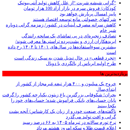
“گرانی شیشه شربت “از علل کاهش تولید آنتی‌بیوتیک
کودکان/ فروش سرم در بازار آزاد 100 هزار تومان
پاییز امسال پربارش خواهد بود
شرکتهای خصولتی مانع توسعه اقتصاد هستند
کاهش سرانه مصرف لبنیات در کشور/ زمزمه گرانی دوباره
شیر خام
تصادف زنجیره‌ای در پی تماشای یک سانحه رانندگی
ابربدهکاران ارزی و پشت‌پرده تراستی‌ها معرفی شوند/
بیشترین سوءاستفاده‌ها در سال‌های ۱۴۰۱ تا ۱۴۰۴ رخ داده
است
«تجرد قطعی» در حال تبدیل شدن به سبک زندگی است
طرح اولیه ایرباس از بالگردی با دوبال
پربازدیدترین ها
خروج یک میلیون و ۴۰۰ هزار تبعه غیرمجاز از کشور از
ابتدای‌سال
بحران؛ شکوفایی بزرگترین باغ زیتون یکپارچه کشور را گرفت
پایان حساب‌های بانکی فراموش شده؛ حساب‌های خود را
یکجا ببینید
ناگفته‌های صنعت خودرو از زبان یک کارشناس/ آنچه پشت
گرانی و افت تولید می‌گذرد
نرخ تورم سالانه در تیرماه ۱۴۰۵ به ۶۶ درصد رسید
اعلام قیمت طلا و سکه امروز هشتم مرداد