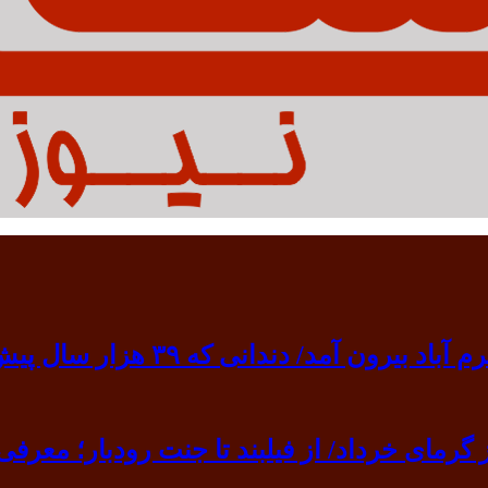
 ۳۹ هزار سال پیش به گردن انسان نخستین آویخته شد
ی خرداد/ از فیلبند تا جنت رودبار؛ معرفی ۷ مقصد بهشت