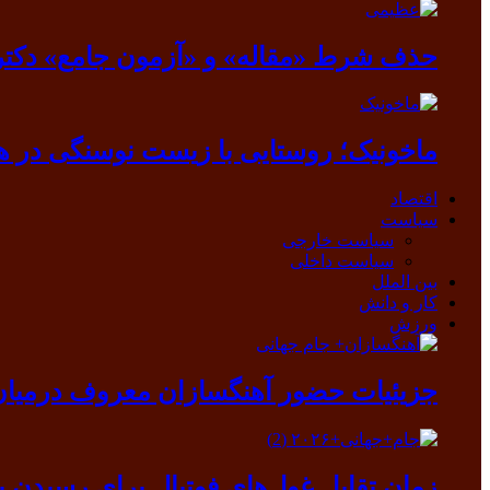
حذف شرط «مقاله» و «آزمون جامع» دکتر
ماخونیک؛ روستایی با زیست نوسنگی در ه
اقتصاد
سیاست
سیاست خارجی
سیاست داخلی
بین الملل
کار و دانش
ورزش
جزیئیات حضور آهنگسازان معروف درمیان ب
زمان تقابل غول‌های فوتبال برای رسیدن ب