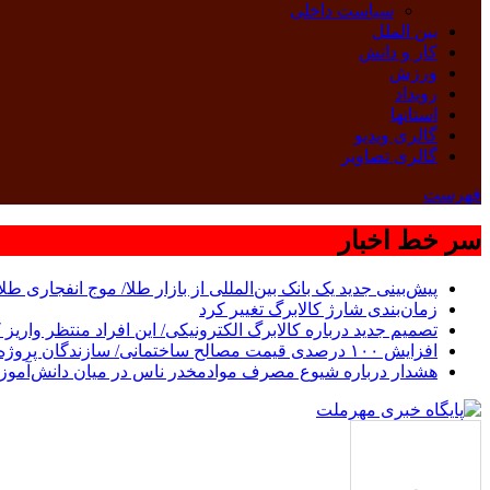
سیاست داخلی
بین الملل
کار و دانش
ورزش
رویداد
استانها
گالری ویدیو
گالری تصاویر
فهرست
سر خط اخبار
پیش‌بینی جدید یک بانک بین‌المللی از بازار طلا/ موج انفجاری طل
زمان‌بندی شارژ کالابرگ تغییر کرد
تصمیم جدید درباره کالابرگ الکترونیکی/ این افراد منتظر واریز ک
افزایش ١٠٠ درصدی قیمت مصالح ساختمانی/ سازندگان پروژه جدیدی را شروع نمی‌کنند
هشدار درباره شیوع مصرف موادمخدر ناس در میان دانش‌آموزان