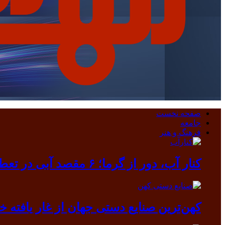
صفحه نخست
جامعه
فرهنگ و هنر
کنار آب، دور از گرما؛ ۶ مقصد آبی در تعطیلات مرداد
کهن‌ترین صنایع دستی جهان از غار یافته خرم آباد بیرون آمد/ دندانی که