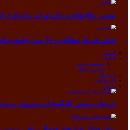
بهترین ییلاق‌های نزدیک تهران برای فرار از گرما
حذف شرط «مقاله» و «آزمون جامع» دکتر
اقتصاد
سیاست
سیاست خارجی
سیاست داخلی
بین الملل
کار و دانش
ورزش
جزیئیات حضور آهنگسازان معروف درمیان ب
زمان تقابل غول‌های فوتبال برای رسیدن ب