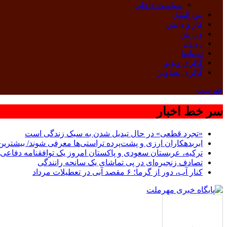
سیاست داخلی
بین الملل
کار و دانش
ورزش
رویداد
استانها
گالری ویدیو
گالری تصاویر
فهرست
سر خط اخبار
«تجرد قطعی» در حال تبدیل شدن به سبک زندگی است
ابربدهکاران ارزی و پشت‌پرده تراستی‌ها معرفی شوند/ بیشترین سوءاستفاده‌ها در
ترکیه، عربستان سعودی و پاکستان امروز یک توافقنامه دفاعی 
تصادف زنجیره‌ای در پی تماشای یک سانحه رانندگی
کنار آب، دور از گرما؛ ۶ مقصد آبی در تعطیلات مرداد