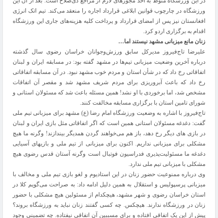
در این ورزشگاه منوط به اخذ مجوزهای لازم از مراجع ذی‌صلاح است. بعد از آن این
ورزشگاه در چارچوب قوانین ابلاغی قرارداد اجاره را منعقد می‌کند. تیم اتک انرژی
افغانستان نیز پس از امضای قرارداد و پرداخت کلیه هزینه‌های جاری این ورزشگاه
اقدام به برگزاری اردو کرد.
زنان مانع میزبانی مشهد نیستند اما…
علیرضا تاج‌فیروز مدیرکل سابق ورزش‌وجوانان خراسان رضوی سال گذشته
درباره آخرین وضعیت میزبانی تیم‌ها در مشهد گفته بود: در مسابقه ایران و لبنان
اتفاقاتی رخ داد که در شأن استان و مردم خوب مشهد نبود. در آن مسابقه اتفاقاتی
رخ داد که باعث آبروریزی برای مردم شریف مشهد شد و مقصر آن اتفاقات
مشخص شد، اما برخوردی با او نشد! همین مسئله باعث شد که مسئولان استانی و
شورای تامین استان با برگزاری مسابقه مخالفت کنند.
تاج‌فیروز با اشاره به وضعیت ورزشگاه امام رضا (ع) مشهد برای میزبانی تیم ملی
گفت: دغدغه مسئولان استانی همین است که اگر اتفاقاتی مثل بازی ایران و لبنان
در بازی های دیگر رخ دهد، باز هم می‌خواهند گردن همدیگر بیندازند! وگرنه ما هیچ
مشکلی برای میزبانی نداریم. اکنون برای میزبانی از تیم ملی و بازیهای آسیایی
دغدغه ما مسئولیت‌پذیری فدراسیون فوتبال است وگرنه آستان قدس رضوی هیچ
مشکلی با میزبانی تیم ملی ندارد.
وی درباره ممنوعیت حضور زنان در این استادیوم و لغو بازی تیم ملی و مخالف با
میزبانی پرسپولیس و استقلال به همین دلیل ادامه داد: به صراحت می‌گویم کلا در
استان خراسان رضوی و شهر مشهد، هیچکدام از مسئولین هیچ مشکلی با حضور
زنان در ورزشگاه ندارند. هیچکس. چه کسی گفتند زنان نباید به ورزشگاه بروند؟
پیش از این یک اتفاقی افتاده و برای مسببین آن اتفاقی نیفتاده. چه تضمینی وجود