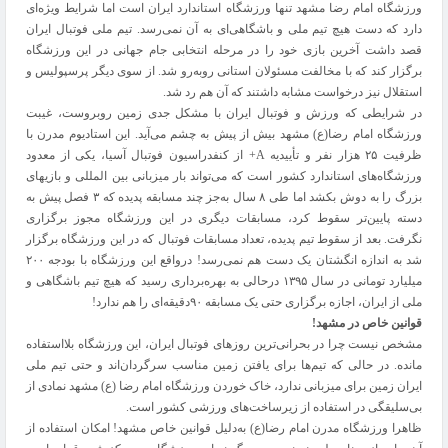
ورزشگاه امام رضا مشهد تنها ورزشگاه استاندارد ایران است اما شرایط ویژه‌ای
دارد که دست هیچ تیم ملی و باشگاهی‌ای به آن نمی‌رسد. تیم ملی فوتبال ایران
قصد داشت آخرین بازی خود را در مرحله انتخابی جام جهانی در این ورزشگاه
برگزار کند که با مخالفت مسئولان استانی روبه‌رو شد. از سوی دیگر پرسپولیس و
استقلال نیز درخواست مشابه داشتند که آن هم رد شد.
در شرایطی که ورزش و فوتبال ایران با مشکل جدی زمین روبروست، غیبت
ورزشگاه امام رضا(ع) مشهد بیش از پیش به چشم می‌آید. این استادیوم مدرن با
ظرفیت ۲۵ هزار نفر و تأییدیه A+ از کنفدراسیون فوتبال آسیا، یکی از معدود
ورزشگاه‌های استاندارد کشور است که می‌تواند بار میزبانی بین المللی و بازیهای
بزرگ را به دوش بکشد اما طی ۸ سال به‌جز چند مسابقه پدیده که ۳ فصل پیش به
دسته پایین‌تر سقوط کرد، مسابقات دیگری در این ورزشگاه مجوز برگزاری
نگرفت. بعد از سقوط تیم پدیده، تعداد مسابقات فوتبال که در این ورزشگاه برگزار
شد به اندازه انگشتان یک دست هم نمی‌رسد! درواقع این ورزشگاه با بودجه ۲۰۰
میلیارد تومانی در سال ۱۳۹۵ درحالی به بهره‌برداری رسید که هیچ تیم باشگاهی و
ملی از ایران، اجازه برگزاری حتی یک مسابقه ۹۰دقیقه‌ای را هم ندارد!
قوانین خاص در مشهد!
مشخص نیست چرا در بحرانی‌ترین روزهای فوتبال ایران، این ورزشگاه بلااستفاده
مانده. در حالی که تیم‌ها برای یافتن زمین مناسب سرگردان‌اند و حتی تیم ملی
ایران زمین برای میزبانی ندارد، خاک خوردن ورزشگاه امام رضا (ع) مشهد نمادی از
بی‌سلیقگی در استفاده از زیرساخت‌های ورزشی کشور است.
ظاهرا ورزشگاه مدرن امام رضا(ع) به‌دلیل قوانین خاص مشهد! امکان استفاده از