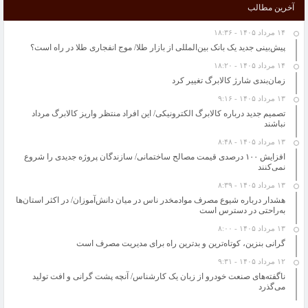
آخرین مطالب
پایان حساب‌های بانکی فراموش شده؛ حساب‌های خود را یکجا ببینید
جغرافیای فقر؛ از اسلامشهر تا تهران/ روایت دردناک «پریچهر»: حاضرم گرسنه بمانم اما
۱۴ مرداد ۱۴۰۵ - ۱۸:۳۶
بی‌سرپناه نشوم!
پیش‌بینی جدید یک بانک بین‌المللی از بازار طلا/ موج انفجاری طلا در راه است؟
هشدار درباره شیوع مصرف موادمخدر ناس در میان دانش‌آموزان/ در اکثر استان‌ها به‌راحتی
۱۴ مرداد ۱۴۰۵ - ۱۸:۲۰
در دسترس است
زمان‌بندی شارژ کالابرگ تغییر کرد
خواص اسانس های گیاهی در نابودی باکتری ها را بشناسید
۱۳ مرداد ۱۴۰۵ - ۹:۱۶
حل مسائل کلیدی کشور به دانشگاه‌ها سپرده شود
تصمیم جدید درباره کالابرگ الکترونیکی/ این افراد منتظر واریز کالابرگ مرداد
“گرانی شیشه شربت “از علل کاهش تولید آنتی‌بیوتیک کودکان/ فروش سرم در بازار آزاد
نباشند
100 هزار تومان
۱۳ مرداد ۱۴۰۵ - ۸:۴۸
آمریکا بازار پسته را از ایران ربود/ آجیل گران نشده است
افزایش ١٠٠ درصدی قیمت مصالح ساختمانی/ سازندگان پروژه جدیدی را شروع
نمی‌کنند
عملیات نجات “چشمه‌علی” شهرری آغاز شد
۱۳ مرداد ۱۴۰۵ - ۸:۳۹
هشدار درباره شیوع مصرف موادمخدر ناس در میان دانش‌آموزان/ در اکثر استان‌ها
به‌راحتی در دسترس است
۱۳ مرداد ۱۴۰۵ - ۸:۰۰
گرانی بنزین، کوتاه‌ترین و بدترین راه برای مدیریت مصرف است
۱۲ مرداد ۱۴۰۵ - ۹:۳۱
ناگفته‌های صنعت خودرو از زبان یک کارشناس/ آنچه پشت گرانی و افت تولید
می‌گذرد