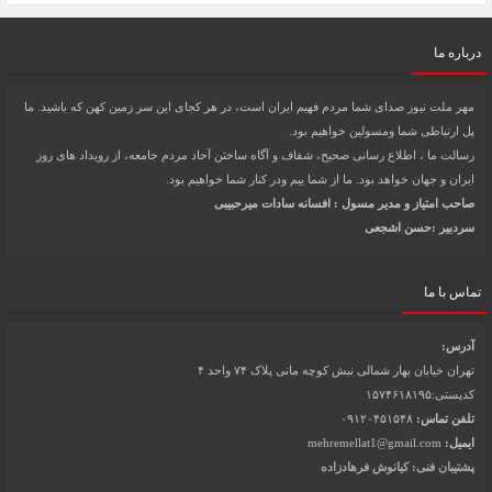
درباره ما
مهر ملت نیوز صدای شما مردم فهیم ایران است، در هر کجای این سر زمین کهن که باشید. ما
پل ارتباطی شما ومسولین خواهیم بود.
رسالت ما ، اطلاع رسانی صحیح، شفاف و آگاه ساختن آحاد مردم جامعه، از رویداد های روز
ایران و جهان خواهد بود. ما از شما ییم ودر کنار شما خواهیم بود.
صاحب امتیاز و مدیر مسول : افسانه سادات میرحبیبی
سردبیر :حسن اشجعی
تماس با ما
آدرس:
تهران خیابان بهار شمالی نبش کوچه مانی پلاک ۷۴ واحد ۴
کدپستی:۱۵۷۴۶۱۸۱۹۵
تلفن تماس:
۰۹۱۲۰۴۵۱۵۴۸
ایمیل:
mehremellat1@gmail.com
پشتیبان فنی: کیانوش فرهادزاده