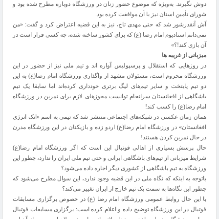
دوش نگیرند. به‌ویژه که موضوع حضور زنان در ورزشگاه دوباره مطرح شده بود و
شورای تأمین استان نیز با آن موافقت کرده بود.
آش آنقدرشور شد که حتی مهدی تاج، نیز به این قضیه اعتراض کرد و گفت: «من
نمی‌دانم استادیوم امام رضا (ع) که برای کشور ساخته شده، چه کسی قرار است در
آن بازی کند!؟»
میزبانی از غریبه ها
در روزهایی که استقلال و پرسپولیس آواره اند و تیم ملی نیز از حضور در این
ورزشگاه محروم است، مسئولان مشهد از واگذاری ورزشگاه امام رضا(ع) به این
دو تیم پایتخت و سایر تیم‌های لیگ برتری خودداری کرده‌اند اما سابقا یک تیم
باشگاهی از افغانستان سرانجام توانست مجوزهای لازم برای تمرین در ورزشگاه
امام رضا(ع) را کسب کند!
همان زمان عکسی در شبکه‌های اجتماعی منتشر شد که تیمی به اسم «اتک انرژی
افغانستان» در ورزشگاه امام رضا(ع) اردو زده و بازیکنان در این ورزشگاه مدرن
در حال تمرین کردن هستند!
حال پرسش بسیاری از اهالی فوتبال این است که اگر ورزشگاه امام رضا(ع)
شرایط میزبانی از تیم‌های باشگاهی ایرانی و حتی تیم ملی ایران را ندارد، چطور این
ورزشگاه به تیم باشگاهی از کشوری دیگر اجاره داده می‌شود؟
باتوجه به اینکه که نگاه ملی در این قضیه وجود ندارد، این سوال مطرح می‌شود که
چطور این نگاه‌ها به سمت یک تیم خارج از ایران تغییر می‌کند؟
با این حال روابط عمومی ورزشگاه امام رضا (ع) در خصوص برگزاری مسابقات
فوتبال در این ورزشگاه توضیح داده و اعلام کرده است: برگزاری مسابقات فوتبال