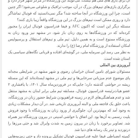
آن برای بازی های ملی هم نیست. می‌گویند این ورزشگاه در مرکز شهر قرار دارد و
برگزاری بازی‌های تیم‌های بزرگ در آن، موجب ترافیک و شلوغی می‌شود! اگر چنین
است، چرا این ورزشگاه در آنجا ساخته شد؟ مگر نمی‌دانستید که فوتبال تماشاگر
دارد و روزی ممکن است تیم‌های بزرگ در این ورزشگاه واقعاً زیبا بازی کنند؟
مسئله دیگر این است که اکنون AFC و فیفا فدراسیون فوتبال ایران را مجبور
کرده‌اند که در ورزشگاه‌ها به روی زنان باز شود. در مشهد نیز ورود زنان به
ورزشگاه ممنوع است و به همین دلیل، تیم ملی و تیم‌های استقلال و پرسپولیس
امکان استفاده از ورزشگاه امام رضا (ع) را ندارند.
به نظر می رسد این سرمایه ملی، در گوشه‌ای افتاده و قربانی نگاه‌های سیاسی یک
استان شده است.
آبروریزی بین المللی
مسئولان شورای تامین استان خراسان رضوی و شهر مشهد در شرایطی مجدانه
پای موضوع عدم میزبانی سرخابی‌ها و تیم ملی در مشهد ایستاده‌اند که این مسئله
ریشه در حواشی گذشته دارد؛ جایی‌که در فروردین‌ماه سال ۱۴۰۱، با پافشاری ۲
عضو هیات‌رئیسه فدراسیون فوتبال، مسابقه تیم ملی برابر لبنان به مشهد منتقل
شد و عدم هماهنگی‌های لازم در زمینه فراهم‌بودن شرایط حضور زنان در ورزشگاه،
باعث خلق یک فاجعه ملی و البته آبروریزی تاریخی شد. در آن دیدار مشکلات زیادی
به وجود آمد که مهم‌ترین آن، جلوگیری از ورود زنان به ورزشگاه با وجود فروش
بلیت رسمی به آن‌ها بود. این اتفاق با حواشی امنیتی در بیرون ورزشگاه نیز همراه
شد. تصاویر برخورد با زنان در بیرون زمین به شدت وایرال شد و حتی مرزها را
درنوردید و تیتر یک رسانه های دنیا شد.
کمیته انضباطی فیفا علیه فدراسیون فوتبال تشکیل پرونده داد و حتی زمزمه‌هایی