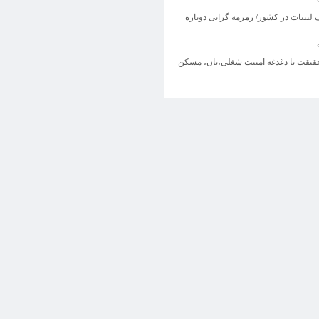
بنیات در کشور/ زمزمه گرانی دوباره
حقیقت با دغدغه امنیت شغلی،نان، مسکن