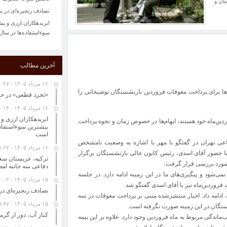
مان و
تصادف زنجیره‌ای در پ
ابربدهکاران ارزی و پ
سوءاستفاده‌ها در سال‌های ۱۴۰۱ تا ۱۴۰۴ رخ
«تجرد قطعی» در حال 
طرح اولیه ایرباس از 
آخرین مطالب
خواص اسانس های گیاهی
حل مسائل کلیدی کشور 
۱۶ مرداد ۱۴۰۵ - ۱۰:۲۷
ا برای پرداخت معوقات فروردین بازنشستگان توضیحاتی را
“گرانی شیشه شربت “از
«تجرد قطعی» در حا
فروش سرم در بازار آزاد 100 هزار ت
۱۶ مرداد ۱۴۰۵ - ۱۰:۱۴
پاییز امسال پربارش خو
ابربدهکاران ارزی و
ین‌ماه خود هستند، ابهام‌ها در خصوص زمان و نحوه پرداخت
شرکتهای خصولتی مانع
است
کاهش سرانه مصرف لبنی
اعی تهران در گفتگو با مهر با اشاره به وضعیت نامشخص
۱۶ مرداد ۱۴۰۵ - ۸:۲۷
تصادف زنجیره‌ای در پ
با حضور آقای اسدی، رئیس کانون عالی بازنشستگان برگزار
ترکیه، عربستان سعو
 مورد بررسی قرار گرفت.
ابربدهکاران ارزی و پ
دفاعی سه جانبه امض
سوءاستفاده‌ها در سال‌های ۱۴۰۱ تا ۱۴۰۴ رخ
می‌شود و پیگیری‌های ما در این زمینه ادامه دارد. در جلسه
۱۵ مرداد ۱۴۰۵ - ۱۰:۰۲
روردین‌ماه نیز با آقای اسدی گفتگو شد.
تصادف زنجیره‌ای در
 ادامه داد: اخبار منتشرشده مبنی بر پرداخت معوقات در سه
۱۵ مرداد ۱۴۰۵ - ۹:۴۷
نشستگان در این زمینه صورت نگرفته است.
کنار آب، دور از گرما؛ ۶ مقصد آبی در تعطیلات 
۲ تا ۲۷ هزار میلیارد تومان عقب‌ماندگی مربوط به ماه فروردین وجود دارد. علاوه بر این بیمه