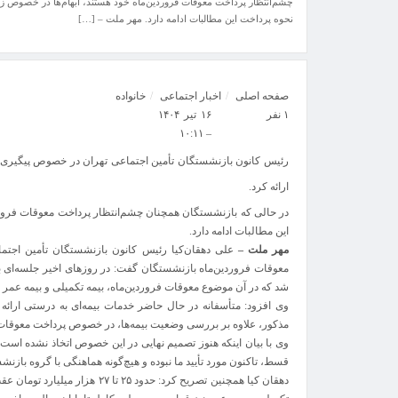
چشم‌انتظار پرداخت معوقات فروردین‌ماه خود هستند، ابهام‌ها در خصوص ز
نحوه پرداخت این مطالبات ادامه دارد. مهر ملت – […]
صفحه اصلی
اخبار اجتماعی
خانواده
۱ نفر
۱۶ تیر ۱۴۰۴
– ۱۰:۱۱
رئیس کانون بازنشستگان تأمین اجتماعی تهران در خصوص پیگیری‌ه
ارائه کرد.
در حالی که بازنشستگان همچنان چشم‌انتظار پرداخت معوقات فرورد
این مطالبات ادامه دارد.
مهر ملت –
علی دهقان‌کیا رئیس کانون بازنشستگان تأمین اجتم
معوقات فروردین‌ماه بازنشستگان گفت: در روزهای اخیر جلسه‌ای 
شد که در آن موضوع معوقات فروردین‌ماه، بیمه تکمیلی و بیمه عمر
وی افزود: متأسفانه در حال حاضر خدمات بیمه‌ای به درستی ارائه ن
مذکور، علاوه بر بررسی وضعیت بیمه‌ها، در خصوص پرداخت معوقات ف
وی با بیان اینکه هنوز تصمیم نهایی در این خصوص اتخاذ نشده است،
قسط، تاکنون مورد تأیید ما نبوده و هیچ‌گونه هماهنگی با گروه باز
دهقان کیا همچنین تصریح کرد: حدود ۵