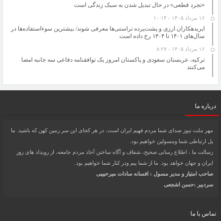
«تجرد قطعی» در حال تبدیل شدن به سبک زندگی است
۱۶ مرداد ۱۴۰۵ - ۱۰:۱۴
ابربدهکاران ارزی و پشت‌پرده تراستی‌ها معرفی شوند/ بیشترین سوءاستفاده‌ها در
سال‌های ۱۴۰۱ تا ۱۴۰۴ رخ داده است
۱۶ مرداد ۱۴۰۵ - ۸:۲۷
ترکیه، عربستان سعودی و پاکستان امروز یک توافقنامه دفاعی سه جانبه امضا
می‌کنند
درباره ما
مهر ملت نیوز صدای شما مردم فهیم ایران است، در هر کجای این سر زمین کهن که باشید. ما
پل ارتباطی شما ومسولین خواهیم بود.
رسالت ما ، اطلاع رسانی صحیح، شفاف و آگاه ساختن آحاد مردم جامعه، از رویداد های روز
ایران و جهان خواهد بود. ما از شما ییم ودر کنار شما خواهیم بود.
صاحب امتیاز و مدیر مسول : افسانه سادات میرحبیبی
سردبیر :حسن اشجعی
تماس با ما