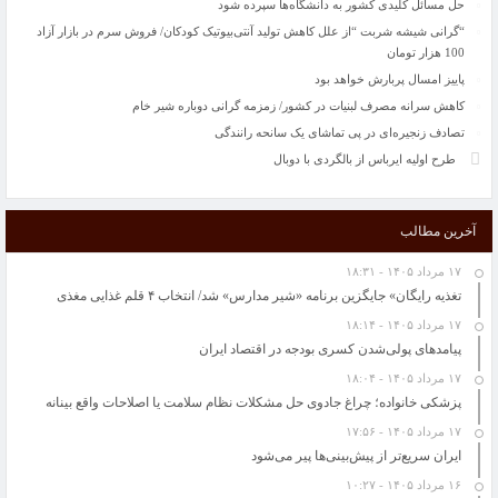
حل مسائل کلیدی کشور به دانشگاه‌ها سپرده شود
“گرانی شیشه شربت “از علل کاهش تولید آنتی‌بیوتیک کودکان/ فروش سرم در بازار آزاد
100 هزار تومان
پاییز امسال پربارش خواهد بود
کاهش سرانه مصرف لبنیات در کشور/ زمزمه گرانی دوباره شیر خام
تصادف زنجیره‌ای در پی تماشای یک سانحه رانندگی
طرح اولیه ایرباس از بالگردی با دوبال
ایران و چین در مورد مسائل منطقه ای اشتراک مواضع دارند
قراردادهایی به ارزش ۵۰۰ میلیون دلار با دانش‌بنیان‌ها امضا می‌شود
آخرین مطالب
ابربدهکاران ارزی و پشت‌پرده تراستی‌ها معرفی شوند/ بیشترین سوءاستفاده‌ها در سال‌های
۱۴۰۱ تا ۱۴۰۴ رخ داده است
۱۷ مرداد ۱۴۰۵ - ۱۸:۳۱
خواص اسانس های گیاهی در نابودی باکتری ها را بشناسید
تغذیه رایگان» جایگزین برنامه «شیر مدارس» شد/ انتخاب ۴ قلم غذایی مغذی
حل مسائل کلیدی کشور به دانشگاه‌ها سپرده شود
۱۷ مرداد ۱۴۰۵ - ۱۸:۱۴
“گرانی شیشه شربت “از علل کاهش تولید آنتی‌بیوتیک کودکان/ فروش سرم در بازار آزاد
پیامدهای پولی‌شدن کسری بودجه در اقتصاد ایران
100 هزار تومان
۱۷ مرداد ۱۴۰۵ - ۱۸:۰۴
پاییز امسال پربارش خواهد بود
پزشکی خانواده؛ چراغ جادوی حل مشکلات نظام سلامت یا اصلاحات واقع بینانه
کاهش سرانه مصرف لبنیات در کشور/ زمزمه گرانی دوباره شیر خام
۱۷ مرداد ۱۴۰۵ - ۱۷:۵۶
تصادف زنجیره‌ای در پی تماشای یک سانحه رانندگی
ایران سریع‌تر از پیش‌بینی‌ها پیر می‌شود
طرح اولیه ایرباس از بالگردی با دوبال
۱۶ مرداد ۱۴۰۵ - ۱۰:۲۷