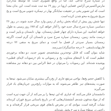
در سیاره سرخ تداعی کند، اما در واقع تصویری است که توسط مدارگرد
مارس‌اکسپرس آژانس فضایی اروپا در روز ۱۹ مه ثبت شده است. این بدان معنا
است که این تصویر یخی در حقیقت نمایانگر بهار در نیمکره جنوبی مریخ است و یخ
مریخ شروع به محو شدن کرده است.
تنها شش روز پیش از اینکه بخش زیادی از زمین وارد سال جدید شوند، در روز ۲۶
دسامبر، سیاره سرخ سال جدید خود را آغاز خواهد کرد که ۶۸۷ روز زمینی به طول
خواهد انجامید. این سیاره دارای چهار فصل زمستان، بهار، تابستان و پاییز است و
درست مانند زمین، زمستان سیاره سرخ سرد و تابستان آن گرم است، اگرچه
زمستان بسیار سردتر از فصل ما است و دمای مریخ به منفی ۷۶ درجه
فارنهایت(منفی ۶۰ درجه سانتیگراد) می‌رسد.
شاید بتوان گفت که قابل توجه‌ترین مشخصه‌ی تصویر جدید، دو دهانه برخوردی
عظیم است که با لایه‌های متناوب یخ و رسوباتی به نام «رسوبات لایه‌ای قطبی»
پوشیده شده‌اند. این رسوبات را می‌توان در خط الراس بین دو دهانه نیز مشاهده
کرد.
با کاهش حجم یخ‌ها، نواحی مرتفع ‌عاری از یخ‌زدگی بیشتری نمایان می‌شود. تپه‌ها به
صورت پشته‌های تیز ظاهر می‌شوند که به موازات رایج‌ترین جریان‌های باد قرار
می‌گیرند
دانشمندان فکر می‌کنند که غباری که این تپه‌ها را پر می‌کند از آن جهت تیره است
که از مواد مدفون شده‌ی آتشفشان‌هایی که در تاریخ باستانی مریخ فوران کرده‌اند
نشات گرفته است. موادی که در معرض بادهای قوی مریخی قرار گرفته‌اند و به
راحتی در سطح سیاره سرخ پخش شده‌اند.