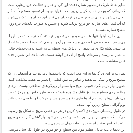
سایر نقاط تاریک در تصویر نشان دهنده این گرد و غبار و فعالیت جریان‌هایی است
که زمانی که یخ دی‌اکسید کربن زیرین تحت فرآیندی به نام تصعید مستقیماً به گاز
تبدیل می‌شود از میان سطح یخی مریخ فوران می‌کنند. این فوران‌ها باعث می‌شوند
که آب‌فشان‌های غبار به جو مریخ پرتاب شوند و سپس به صورت لکه‌های تیره روی
سطح سیاره بنشینند.
با این حال، اینها تنها عناصر موجود در تصویر نیستند که توسط تصعید ایجاد
می‌شوند. ناحیه قطبی با تعدادی مشخصه بزرگ و نامنظم که توسط تصعید یخ ایجاد
می‌شود، نشانه‌گذاری می‌شود. این ویژگی‌های سطح مریخ شبیه به دریاچه‌های خالی
به نظر می‌رسند و نمونه‌ای واضح از آن در گوشه سمت چپ بالای این تصویر جدید
قابل مشاهده است.
نظارت بر این ویژگی‌ها به این معنا است که دانشمندان می‌توانند فرآیندهایی را که
سطح مریخ را شکل می‌دهند و ظاهر مناطق قطبی را تغییر می‌دهند، مشاهده کنند.
تصویر بهار در نیمکره جنوبی مریخ تنها مملو از ویژگی‌های سطحی نیست. ابرهای
مه‌آلود روی سطح مریخ نیز قابل مشاهده هستند که به طور خاص در مرکز تصویر
می‌توان آن‌ها را دید. این ابرها حاوی یخ هستند و مسیر حرکت آنها تا حدی تحت تأثیر
توپوگرافی سطح زیرین آنها است.
در طول زمستان مریخ، دی اکسید کربن در هر دو قطب مریخ به شکل یخ رسوب
می‌کند که سپس در بهار ذوب شده و تصعید می‌شود. بازگشتن گاز به جو مریخ
باعث افزایش فشار اتمسفر و ایجاد بادهای شدید می‌شود.
این بادها باعث تبادل عظیم مواد بین سطح و جو مریخ در طول یک سال مریخی