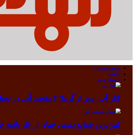
صفحه نخست
جامعه
فرهنگ و هنر
کنار آب، دور از گرما؛ ۶ مقصد آبی در تعطیلات مرداد
کهن‌ترین صنایع دستی جهان از غار یافته خرم آباد بیرون آمد/ دندانی که