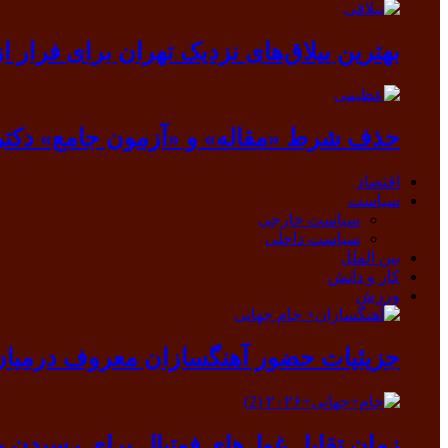
بهترین ییلاق‌های نزدیک تهران برای فرار از گرما
حذف شرط «مقاله» و «آزمون جامع» دکتر
اقتصاد
سیاست
سیاست خارجی
سیاست داخلی
بین الملل
کار و دانش
ورزش
جزیئیات حضور آهنگسازان معروف درمیان ب
زمان تقابل غول‌های فوتبال برای رسیدن ب