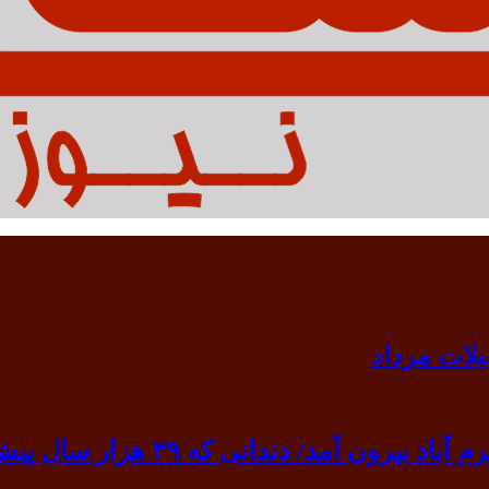
 ۳۹ هزار سال پیش به گردن انسان نخستین آویخته شد