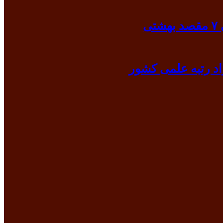
ی
د رتبه علمی کشور