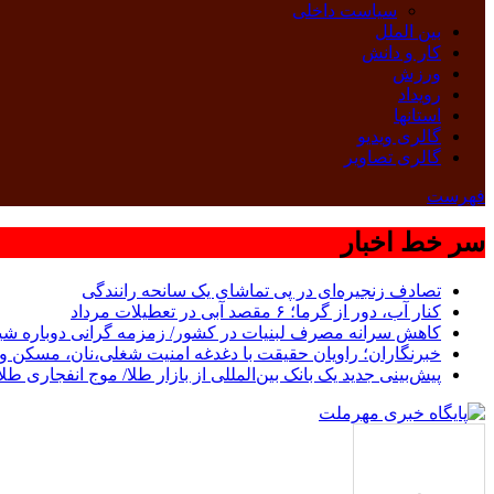
سیاست داخلی
بین الملل
کار و دانش
ورزش
رویداد
استانها
گالری ویدیو
گالری تصاویر
فهرست
سر خط اخبار
تصادف زنجیره‌ای در پی تماشای یک سانحه رانندگی
کنار آب، دور از گرما؛ ۶ مقصد آبی در تعطیلات مرداد
کاهش سرانه مصرف لبنیات در کشور/ زمزمه گرانی دوباره شی
خبرنگاران؛ راویان حقیقت با دغدغه امنیت شغلی،نان، مسکن و 
پیش‌بینی جدید یک بانک بین‌المللی از بازار طلا/ موج انفجاری طل