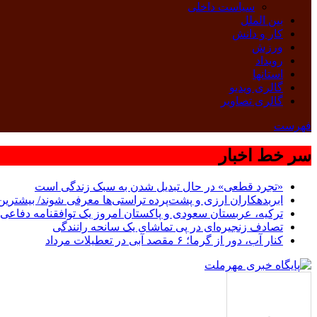
سیاست داخلی
بین الملل
کار و دانش
ورزش
رویداد
استانها
گالری ویدیو
گالری تصاویر
فهرست
سر خط اخبار
«تجرد قطعی» در حال تبدیل شدن به سبک زندگی است
ابربدهکاران ارزی و پشت‌پرده تراستی‌ها معرفی شوند/ بیشترین سوءاستفاده‌ها در
ترکیه، عربستان سعودی و پاکستان امروز یک توافقنامه دفاعی 
تصادف زنجیره‌ای در پی تماشای یک سانحه رانندگی
کنار آب، دور از گرما؛ ۶ مقصد آبی در تعطیلات مرداد