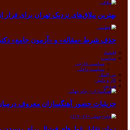
بهترین ییلاق‌های نزدیک تهران برای فرار از گرما
حذف شرط «مقاله» و «آزمون جامع» دکتر
اقتصاد
سیاست
سیاست خارجی
سیاست داخلی
بین الملل
کار و دانش
ورزش
جزیئیات حضور آهنگسازان معروف درمیان ب
زمان تقابل غول‌های فوتبال برای رسیدن ب