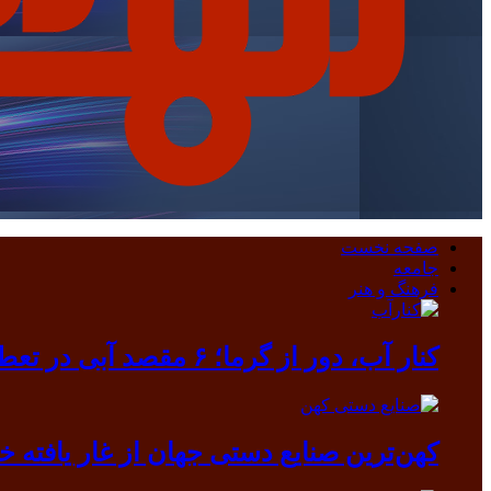
صفحه نخست
جامعه
فرهنگ و هنر
کنار آب، دور از گرما؛ ۶ مقصد آبی در تعطیلات مرداد
کهن‌ترین صنایع دستی جهان از غار یافته خرم آباد بیرون آمد/ دندانی که