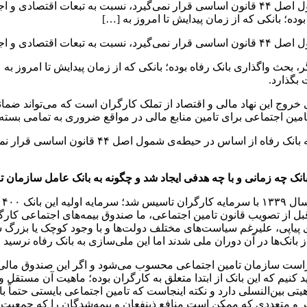
فرشاد اسماعیلی با تاکید بر اینکه بانک رفاه از اساس در حیطه‌ی شمول اصل ۴۴ قانون اساسی قرار
ده؛ بانکی که از زمان پیدایش تا امروز به […]
انک هشدار می‌دهد.
گر، بحث واگذاری بانک رفاه بوده؛ بانکی که از زمان پیدایش تا امروز
 بگذارد.
اد بر ۳۳ درصدِ بانک رفاه، به معنای خروج این نهاد مالی و اقتصاد از تملک کارگران است
تامین اجتماعی برای تامین منابع مالی در مواقع ضروری به تمامی بسته
در گفتگوی زیر با تاکید بر اینکه بانک ر
 بانک چه زمانی و با چه هدفی ایجاد شد و چگونه به بانک عامل سازمان 
با
 قبل از تصویب قانون تامین اجتماعی، ما صندوق بیمه‌های اجتماعی کارگ
یاپی، علیرغم سیاست‌های مختلف دولت‌ها و با وجود کوچک یا بزرگ شدن
‌ها در آن دوران ملی شدند اما این ملی‌سازی به بانک رفاه نرسید و 
 راست سازمان تامین اجتماعی محسوب می‌شود و اگر این صندوق مالی 
اکید کنیم که این بانک از ابتدا متعلق به کارگران بوده؛ ماهیت آن مس
ی بین‌النسلی دارد و نکته اینجاست که تامین اجتماعی بایستی حتماً با
کثر و متعددی که ممکن است منافع ذینفعان و بیمه‌شدگان را که جمعیت ب