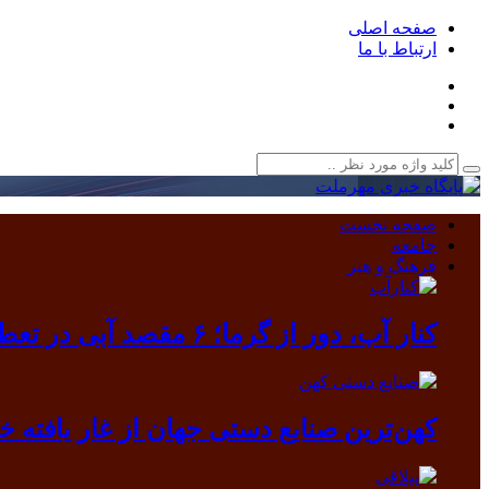
صفحه اصلی
ارتباط با ما
صفحه نخست
جامعه
فرهنگ و هنر
کنار آب، دور از گرما؛ ۶ مقصد آبی در تعطیلات مرداد
کهن‌ترین صنایع دستی جهان از غار یافته خرم آباد بیرون آمد/ دندانی که