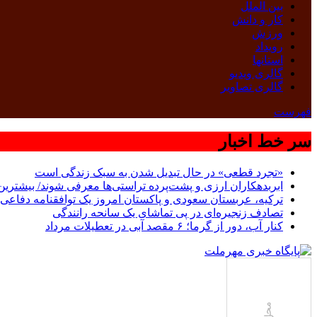
بین الملل
کار و دانش
ورزش
رویداد
استانها
گالری ویدیو
گالری تصاویر
فهرست
سر خط اخبار
«تجرد قطعی» در حال تبدیل شدن به سبک زندگی است
ابربدهکاران ارزی و پشت‌پرده تراستی‌ها معرفی شوند/ بیشترین سوءاستفاده‌ها در
ترکیه، عربستان سعودی و پاکستان امروز یک توافقنامه دفاعی 
تصادف زنجیره‌ای در پی تماشای یک سانحه رانندگی
کنار آب، دور از گرما؛ ۶ مقصد آبی در تعطیلات مرداد