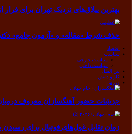
بهترین ییلاق‌های نزدیک تهران برای فرار از گرما
حذف شرط «مقاله» و «آزمون جامع» دکتر
اقتصاد
سیاست
سیاست خارجی
سیاست داخلی
بین الملل
کار و دانش
ورزش
جزیئیات حضور آهنگسازان معروف درمیان ب
زمان تقابل غول‌های فوتبال برای رسیدن ب