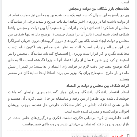
است.
نشانه‌های بارز شکاف بین دولت و مجلس
وی در پاسخ به این سوال که سه قوه یک‌دست شده بود و مجلس نیز حمایت تمام قد
از دولت داشت اما در روزهای اخیر شاهد انتقادات صریح و شدید برخی از نمایندگان
مجلس از عملکرد اقتصادی دولت و اثرات آن هستیم؛ آیا بین دولت و مجلس واقعا
شکاف ایجاد شده است؟‌ تاثیر آن بر اقتصاد چیست؟؛ توضیح داد: نه تنها شکاف بین
مجلس و دولت ایجاد شده بلکه بین گروه‌های درون گروه‌های درون جریان اصولگرا
نیز این مساله رخ داده است؛ البته به نظر بنده مجلس هم اکنون نباید ژست
مخالفت بگیرد و اگر قرار است وزیری را استیضاح کند باید نمایندگان مجلس را نیز
استیضاح کرد زیرا هنوز ۲ سال از رای اعتماد آنها به وزرا نگذشته است.حالا به جای
آنکه توضیح دهند چرا دقت لازم در فرایند رای اعتماد را نداستند؛ در کمتر از شش
ماه دو بار طرح استیضاح برای یک وزیر می برند. اتفاقا اینجا نمایندگان هم مقصر
هستند.
اثرات شکاف بین مجلس و دولت بر اقتصاد
استاد اقتصاد دانشگاه دانشگاه چمران اهواز گفت:همسویی اولیه‌ای که باعث
خوشحالی شده بود، ظاهرا از بین رفته و متاسفانه در حال علنی کردن آن هستند و
علنی شدن اختلافات داخلی در کنار مشکلات خارجی حل نشده، موجب پریشان
احوالی تولیدکننده و مصرف‌کننده شده است.
افقه خاطرنشان کرد: بی‌ثباتی فکری، تشتت فکری و درگیری‌های علنی شده، در
بازار نمود و بروز یافته که نماد آن بی‌ثباتی شدید و روبه بالای قیمت‌هاست.
تیم،اقتصادی،ضعیف،دولت
کلیدواژه :