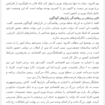
وی افزود: دولت نه تنها نمی‌تواند تورم را مهار کند بلکه قادر به جلوگیری از افزایش
نرخ تورم نیز نیست و اکنون نیز با کسری بودجه مواجه است که این وضعیت خود
عامل ایجاد تورم در کشور است.
تاثیر بی‌ثباتی بر رهاشدگی‌ بازارهای گوناگون
افقه با اشاره به این‌که شاهد نوعی رهاشدگی در بازارهای گوناگون هستیم، گفت:
واقعیت این است که دولت تجربه چندانی ندارد.در این دولت شاهد حضور افرادی
هستیم که اصلا تجربه اجرایی نداشته و هیچ شناختی از ساختارهای ادارای، اجرایی،
بروکراسی، ناکارآمدی‌های مدیریتی ندارند.
وی در توضیح این مطلب افزود: تیمی که در دولت سیزدهم زمام امور را به دست
گرفتند متاسفانه ضعیف‌ترین تیمی است که پس از انقلاب در دولتی حضور داشته
است و در نتیجه ضعیف‌ترین و ناهماهنگ‌ترین تیم اقتصادی در بغرنج‌تربن شرایط
اقتصادی کشور در حال کار است.
وی با اشاره به تغییرات تیم اقتصادی کابینت گفت:هر چند برخی افراد این تیم
ضعیف به ۲ سال نکشیده، تغییر کرده اما این تغییرات کارا نبوده است. افراد با
تجربه می‌دانند تغییر در سطح وزیر، رییس بانک مرکزی، رییس سازمان برنامه و
بودجه چقدر می‌تواند فرصت‌های موجود و سرمایه‌ها را از بین ببرد.
تحلیلگر مسایل اقتصادی با اشاره به رهاشدگی بازارها گفت: کاش رییس‌جمهوری
دست به یک جراحی بزرگ در تیم اقتصادی خود می‌زد و به جای تغییرات مداوم و
متوالی یک باره تیم اقتصادی را سامان می‌داد.تورم امروز نتیجه تصمیمات عجیب
همین افراد است که دولت را تشویق به حذف ارز ترجیحی با بدترین شکل مدیریتی
کردند .قول بزرگ دادند و از انجام وعده سر باز زدند .در نهایت این اتفاقات رخ داده