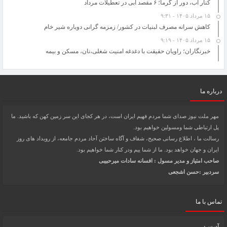
کنار آب، دور از گرما؛ ۶ مقصد آبی در تعطیلات مرداد
۱۵ مرداد ۱۴۰۵ - ۹:۳۱
کاهش سرانه مصرف لبنیات در کشور/ زمزمه گرانی دوباره شیر خام
۱۵ مرداد ۱۴۰۵ - ۹:۱۹
خبرنگاران؛ راویان حقیقت با دغدغه امنیت شغلی،نان، مسکن و بیمه
درباره ما
مهر ملت نیوز صدای شما مردم فهیم ایران است، در هر کجای این سر زمین کهن که باشید. ما
پل ارتباطی شما ومسولین خواهیم بود.
رسالت ما ، اطلاع رسانی صحیح، شفاف و آگاه ساختن آحاد مردم جامعه، از رویداد های روز
ایران و جهان خواهد بود. ما از شما ییم ودر کنار شما خواهیم بود.
صاحب امتیاز و مدیر مسول : افسانه سادات میرحبیبی
سردبیر :حسن اشجعی
تماس با ما
آدرس: