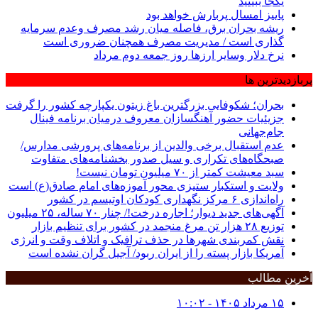
یکجا ببینید
پاییز امسال پربارش خواهد بود
ریشه بحران برق، فاصله میان رشد مصرف وعدم سرمایه
گذاری است / مدیریت مصرف همچنان ضروری است
نرخ دلار وسایر ارزها روز جمعه دوم مرداد
پربازدیدترین ها
بحران؛ شکوفایی بزرگترین باغ زیتون یکپارچه کشور را گرفت
جزیئیات حضور آهنگسازان معروف درمیان برنامه فینال
جام‌جهانی
عدم استقبال برخی والدین از برنامه‌های پرورشی مدارس/
صبحگاه‌های تکراری و سیل صدور بخشنامه‌های متفاوت
سبد معیشت کمتر از ۷۰ میلیون تومان نیست!
ولایت و استکبار ستیزی محور آموزه‌های امام صادق(ع) است
راه‌اندازی ۶ مرکز نگهداری کودکان اوتیسم در کشور
آگهی‌های جدید دیوار؛ اجاره درخت!/ چنار ٧٠ ساله، ٢۵ میلیون
توزیع ۲۸ هزار تن مرغ منجمد در کشور برای تنظیم بازار
نقش کمربندی شهرها در حذف ترافیک و اتلاف وقت و انرژی
آمریکا بازار پسته را از ایران ربود/ آجیل گران نشده است
آخرین مطالب
۱۵ مرداد ۱۴۰۵ - ۱۰:۰۲