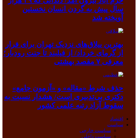
خرم آباد بیرون آمد/ دندانی که ۳۹ هزار
سال پیش به گردن انسان نخستین
آویخته شد
بهترین ییلاق‌های نزدیک تهران برای فرار
از گرمای خرداد/ از فیلبند تا جنت رودبار؛
معرفی ۷ مقصد بهشتی
حذف شرط «مقاله» و «آزمون جامع»
دکتری بی‌تدبیری است/ هشدار نسبت به
سقوط آزاد رتبه علمی کشور
اقتصاد
سیاست
سیاست خارجی
سیاست داخلی