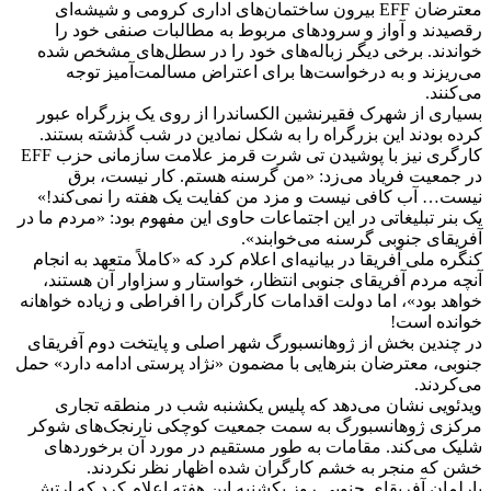
معترضان EFF بیرون ساختمان‌های اداری کرومی و شیشه‌ای
رقصیدند و آواز و سرودهای مربوط به مطالبات صنفی خود را
خواندند. برخی دیگر زباله‌های خود را در سطل‌های مشخص شده
می‌ریزند و به درخواست‌ها برای اعتراض مسالمت‌آمیز توجه
می‌کنند.
بسیاری از شهرک فقیرنشین الکساندرا از روی یک بزرگراه عبور
کرده بودند این بزرگراه را به شکل نمادین در شب گذشته بستند.
کارگری نیز با پوشیدن تی شرت قرمز علامت سازمانی حزب EFF
در جمعیت فریاد می‌زد: «من گرسنه هستم. کار نیست، برق
نیست… آب کافی نیست و مزد من کفایت یک هفته را نمی‌کند!»
یک بنر تبلیغاتی در این اجتماعات حاوی این مفهوم بود: «مردم ما در
آفریقای جنوبی گرسنه می‌خوابند».
کنگره ملی آفریقا در بیانیه‌ای اعلام کرد که «کاملاً متعهد به انجام
آنچه مردم آفریقای جنوبی انتظار، خواستار و سزاوار آن هستند،
خواهد بود»، اما دولت اقدامات کارگران را افراطی و زیاده خواهانه
خوانده است!
در چندین بخش از ژوهانسبورگ شهر اصلی و پایتخت دوم آفریقای
جنوبی، معترضان بنرهایی با مضمون «نژاد پرستی ادامه دارد» حمل
می‌کردند.
ویدئویی نشان می‌دهد که پلیس یکشنبه شب در منطقه تجاری
مرکزی ژوهانسبورگ به سمت جمعیت کوچکی نارنجک‌های شوکر
شلیک می‌کند. مقامات به طور مستقیم در مورد آن برخوردهای
خشن که منجر به خشم کارگران شده اظهار نظر نکردند.
پارلمان آفریقای جنوبی روز یکشنبه این هفته اعلام کرد که ارتش