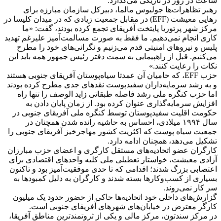
ساعت در روز در تاریکی می‌گذارد.
رهبر تظاهرات‌ها جولیوس مالما، دبیرکل سازمان مبارزه برای
رهایی معیشت (EFF) در مقابل جمعیت زیادی که در میدان کلیسا در
مرکز شهر پرتوریا پایتخت آفریقای تجمع کرده بودند، گفت: «ما
کاری انجام نمی‌دهیم. ما فقط به صورت مسالمت‌آمیز علیرغم تهدید
پلیس و نیروهای امنیتی قدم می‌زنیم و نگرانی‌های خود را مطرح
می‌کنیم. قبل از راهپیمایی به سمت دفتر رئیس جمهور همه باید این
نکات را رعایت کنند.»
حزب EFF، که حامیان آن عمدتا سیاه‌پوستان آفریقای جنوبی هستند
و به رشد سرمایه‌داران سفیدپوست نقدهای جدی مطرح کرده بودند
اما حزب کنگره ملی رشد فاصله طبقاتی زاید الوصف را تنها راه
افزایش سرمایه‌گذاری عنوان کرده بود. از زمان پایان دادن به
حکومت اقلیت سفیدپوستان توسط کنگره ملی آفریقای جنوبی در
سال ۱۹۹۴ میلادی، احساس به حاشیه رانده شدن همچنان در
جمعیت سیاه پوست که اکثریت کشور مهاجرخیز آفریقای جنوبی را
تشکیل می‌دهد، همچنان ادامه دارد.
کارگران عضو اتحادیه‌های مستقل کارگری و اعضای حزب مبارزان
آزادی معیشت، خواستار تعطیلی ملی کلیه واحدهای اقتصادی برای
اعتصابی بزرگ شدند؛ اقدامی که تا حدی موفقیت‌آمیز بود و تاکنون
بسیاری از کسب‌وکارها بسته شدند و کارگران به دلیل کمبودها به
سر کار نمی‌روند.
گزارش‌های داخلی خود اتحادیه‌ها حاکی از حضور حدود یک میلیون
کارگر معترض در خیابان‌های شهرهای آفریقای جنوبی است.
در مرکز سندتون، مرکز مالی و یکی از ثروتمندترین مناطق آفریقا،