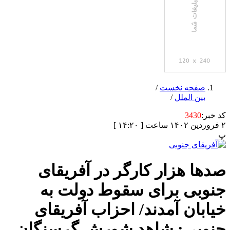
صفحه نخست
/
بین الملل
/
کد خبر:
3430
۲ فروردین ۱۴۰۲ ساعت [ ۱۴:۲۰ ]
پ
صدها هزار کارگر در آفریقای
جنوبی برای سقوط دولت به
خیابان آمدند/ احزاب آفریقای
جنوبی: شاهد شورش گرسنگان