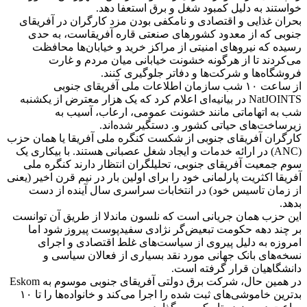
خواستند به دلیل کمبود شغل و برق استعفا دهد.
بحران غذایی و اقتصادی و نامکفی بودن مزد کارگران در آفریقای
جنوبی که از معدود کشورهای صنعتی قاره آفریقاست، به حدی
رسیده که نیروهای امنیتی از مراکز خرید و خیابان‌ها محافظت
می‌کردند تا از هرگونه خشونت خیابانی میان مردم و غارت
فروشگاه‌ها و شرکت‌ها و دفاتر جلوگیری کنند.
از ساعت ۱۰ شب سازمان اطلاعات ملی آفریقای جنوبی
NatJOINTS در بیانیه‌ای اعلام کرد که یک هزار معترض از یکشنبه
شب به اتهاماتی مانند خشونت عمومی، ارعاب، آسیب به
زیرساخت‌های حیاتی کشور و. دستگیر شده‌اند.
کارگران آفریقای جنوبی از شکست کنگره ملی آفریقا یا همان حزب
(ANC) در ارائه خدمات و ایجاد شغل عصبانی هستند. با بیکاری یک
سوم جمعیت آفریقای جنوبی، تحلیلگران انتظار دارند کنگره ملی
آفریقا اکثریت پارلمانی خود را برای اولین بار در نیم قرن اخیر (یعنی
از زمان تاسیس خود) در انتخابات سراسری سال آینده از دست
بدهد.
این حزب همان جریانی است که نلسون ماندلا از طریق آن توانست
بر چند دهه حکومت تبعیض‌گر نژادی سفیدپوست پیروز شود اما
امروزه به دلیل پیروی از سیاست‌های غلط اقتصادی و اجرای
نسخه‌های بانک جهانی مورد نقد بسیاری از فعالان سیاسی و
دانشگاهیان قرار گرفته است.
در همین حال، شرکت برق دولتی آفریقای جنوبی موسوم به Eskom
بدترین خاموشی‌های ثبت شده را اجرا می‌کند و خانواده‌ها را تا ۱۰