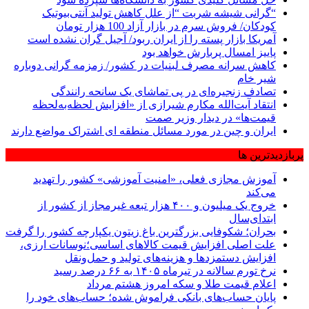
“گرانی شیشه شربت “از علل کاهش تولید آنتی‌بیوتیک
کودکان/ فروش سرم در بازار آزاد 100 هزار تومان
آمریکا بازار پسته را از ایران ربود/ آجیل گران نشده است
پاییز امسال پربارش خواهد بود
کاهش سرانه مصرف لبنیات در کشور/ زمزمه گرانی دوباره
شیر خام
تصادف زنجیره‌ای در پی تماشای یک سانحه رانندگی
انتقاد آیت‌الله مکارم شیرازی از «افزایش لحظه‌به‌لحظه
قیمت‌ها» در دیدار وزیر صمت
ایران و چین در مورد مسائل منطقه ای اشتراک مواضع دارند
پربازدیدترین ها
آموزش مجازی فعلی، «امنیت آموزشی» کشور را تهدید
می‌کند
خروج یک میلیون و ۴۰۰ هزار تبعه غیرمجاز از کشور از
ابتدای‌سال
بحران؛ شکوفایی بزرگترین باغ زیتون یکپارچه کشور را گرفت
علت اصلی افزایش قیمت کالاهای اساسی؛نوسانات ارزی،
افزایش دستمزدها و هزینه‌های تولید و حمل‌ونقل
نرخ تورم سالانه در تیرماه ۱۴۰۵ به ۶۶ درصد رسید
اعلام قیمت طلا و سکه امروز هشتم مرداد
پایان حساب‌های بانکی فراموش شده؛ حساب‌های خود را