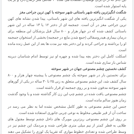
پایه استوار شده است.
شگفت انگیزترین یافته شهر باستانی شهر سوخته با کهن ترین جراحی مغز
یکی از شگفت انگیزترین یافته های این شهر باستانی، پیدا شدن نشانه های کهن
ترین جراحی مغز در آن است. جمجمه ای از دختر ۱۲ یا ۱۳ ساله در این شهر
باستانی کشف شده که در چهار هزار و ۸۰۰ سال قبل پزشکان این منطقه برای
درمان بیماری هیدروسفالی (جمع شدن مایع در جمجمه) بخشی از استخوان جمجمه
او را برداشته و جراحی کردند و این دختر بچه نیز مدت ها بعد از این عمل زنده مانده
است.
اسکلت کامل این دختر بچه پیدا شده و چهره او نیز توسط اندام شناسان دیرینه
شناس باز سازی شده است.
کشف نخستین چشم مصنوعی جهان در شهر سوخته
برای نخستین بار در شهر سوخته یک چشم مصنوعی با پیشینه چهار هزار و ۸۰۰
سال کشف شد، این چشم مصنوعی متعلق به زنی ۲۵ تا ۳۰ ساله در یکی از گورهای
شهر سوخته مدفون شده و بر روی جمجمه او قرار داشته است.
چشم مصنوعی یافت شده در چشم چپ این زن کار گذاشته شده و با وجود گذشت
زمان هنوز سالم مانده است.
جنس این چشم مصنوعی به طور کامل مشخص نشده اما به نظر می رسد در
ساخت آن از قیر طبیعی مخلوط به نوعی چربی جانوری استفاده شده است.
بر روی این چشم مصنوعی ریزترین مویرگ های داخل چشم توسط مفتول های
طلایی به قطر کمتر از نیم میلی متری طراحی شده و مردمک این چشم نیز در
وسط طراحی شده و تعدادی خطوط موازی که تقریبا یک لوزی را تشکیل می دهند