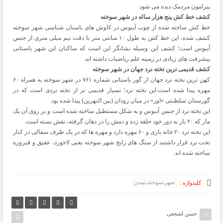
پیرامون مردمک دیده می شود.
کشف خط کش پنج هزار ساله در شهر سوخته
خط کش ساخته شده از چوب آبنوس در کاوش های باستان شناسی شهر سوخته
کشف شده، این خط کش به طول ۱۰ سانتی متر با دقت نیم میلی متری از جنس
آبنوس است؛ کشف این وسیله نشانگر این است که ساکنان این شهر باستانی
پیشرفت های زیادی در زمینه علم ریاضیات داشته اند.
کشف قدیمی ترین تخته نرد جهان در شهر سوخته
کهن ترین تخته نرد جهان از گور باستانی شماره ۷۶۱ در شهر سوخته به همراه ۶۰
مهره پیدا شده است.این تخته نرد؛ بسیار قدیمی تر از تخته نردی است که در
گورستان سلطنتی «اور» در میان رودان (بین النهرین) پیدا شده بود.
این تخته نرد از جنس آبنوس و به شکل مستطیل ساخته شده است و بر روی آن یک
مار که ۲۰ بار به دور خود حلقه زده و دمش را در دهان گرفته، نقش بسته است.
این تخته نرد ۲۰ خانه بازی و ۶۰ مهره دارد و مهره ها که در یک ظرف سفالی در کنار
تخت نرد قرار داشتند از سنگ های رایج شهر سوخته یعنی لاجورد، عقیق و فیروزه
ساخته شده اند.
شهر،سوخته،تمدن
کلیدواژه :
حسن اشجعی