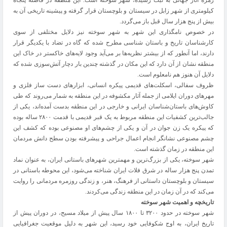
زمره آثار جهانی به ثبت رسیده‌، شهر سوخته است. این منطقه در فاصله پنجاه
کیلومتری از شهر زابل در سیستان و بلوچستان قرار گرفته‌ و پیشینه تاریخی آن به
بیش از پنج هزار سال قبل باز می‌گردد.
در خصوص نامگذاری این شهر به شهر سوخته نیز دلایل مختلفی از سوی
کارشناسان تاریخ و باستان شناسی مطرح شده‌ که گاه در تضاد با یکدیگر قرار
دارند، اما آنطور که از بیشتر نظریه‌ها بر می‌آید وجود لایه‌های خاکستر در خاک این
منطقه نشان از آن دارد که این مکان در گذشته چندین بار دچار آتش‌سوزی شده‌ که
دلایل آن هنوز هم نامعلوم است.
ظروف سفالی، اسکلت‌های قدیمی پیکره انسانی، ابزارهای دست ساز فلزی و
مهرهای دوران ایلامی از جمله آثار مکشوفه در این منطقه به شمار می‌روند که طی
کاوش‌های باستان‌شناسان ایرانی و خارجی در این منطقه بدست آمده‌اند، یکی از
جالب‌ترین کشفیات این منطقه مربوط به یک قبر قدیمی با قدمت ۲۸۰۰ ساله بوده
که پیکره یک زن جوان در آن و یکی از چشم‌های او مصنوعی بوده‌ که کشف این
چشم مصنوعی نشانگر انجام اعمال جراحی و پیشرفته بودن سطح دانش مردمان
این منطقه در زمان گذشته‌ است.
شهر سوخته، یکی از بزرگ‌ترین و مهمترین شهرهای باستانی ایران، به عنوان نماد
تمدن پنج‌ هزار ساله در شرق فلات ایران شناخته می‌شود، این محوطه باستانی در
سیستان و بلوچستان داستانی از فرهنگ، هنر، و زندگی روزمره مردمانی را روایت
می‌کند که در آن زمان در این منطقه زندگی می‌کردند.
تاریخچه و اهمیت شهر سوخته
شهر سوخته در حدود ۳۲۰۰ تا ۱۸۰۰ سال پیش از میلاد مسیح، در دوران پیش از
تاریخ ایران، به اوج شکوفایی خود رسید، این شهر به دلیل موقعیت جغرافیایی