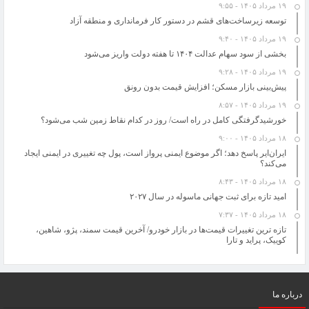
۱۹ مرداد ۱۴۰۵ - ۹:۵۵
تارا
توسعه زیرساخت‌های قشم در دستور کار فرمانداری و منطقه آزاد
خواص اسانس های گیاهی در نابودی باکتری ها را بشناسید
۱۹ مرداد ۱۴۰۵ - ۹:۴۰
حل مسائل کلیدی کشور به دانشگاه‌ها سپرده شود
بخشی از سود سهام عدالت ۱۴۰۴ تا هفته دولت واریز می‌شود
“گرانی شیشه شربت “از علل کاهش تولید آنتی‌بیوتیک کودکان/ فروش سرم در بازار آزاد
۱۹ مرداد ۱۴۰۵ - ۹:۲۸
100 هزار تومان
پیش‌بینی بازار مسکن؛ افزایش قیمت بدون رونق
«شورآباد»؛ زندگی با طعم دود، سم و سرفه؛ در کناردپوی زباله تهران!
۱۹ مرداد ۱۴۰۵ - ۸:۵۷
پاییز امسال پربارش خواهد بود
خورشیدگرفتگی کامل در راه است/ روز در کدام نقاط زمین شب می‌شود؟
ایران و چین در مورد مسائل منطقه ای اشتراک مواضع دارند
۱۸ مرداد ۱۴۰۵ - ۹:۰۰
قراردادهایی به ارزش ۵۰۰ میلیون دلار با دانش‌بنیان‌ها امضا می‌شود
ایران‌ایر پاسخ دهد؛ اگر موضوع ایمنی پرواز است، پول چه تغییری در ایمنی ایجاد
می‌کند؟
۱۸ مرداد ۱۴۰۵ - ۸:۴۳
امید تازه برای ثبت جهانی ماسوله در سال ۲۰۲۷
۱۸ مرداد ۱۴۰۵ - ۷:۳۷
تازه ترین تغییرات قیمت‌ها در بازار خودرو/ آخرین قیمت سمند، پژو، شاهین،
کوییک، پراید و تارا
درباره ما