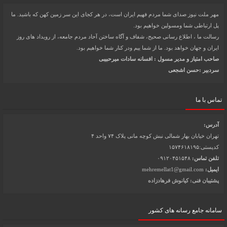
مهر ملت نیوز صدای شما مردم فهیم ایران است، در هر کجای این سر زمین کهن که باشید. ما
پل ارتباطی شما ومسولین خواهیم بود.
رسالت ما ، اطلاع رسانی صحیح، شفاف و آگاه ساختن آحاد مردم جامعه، از رویداد های روز
ایران و جهان خواهد بود. ما از شما ییم ودر کنار شما خواهیم بود.
صاحب امتیاز و مدیر مسول : افسانه سادات میرحبیبی
سردبیر :حسن اشجعی
تماس با ما
آدرس:
تهران خیابان بهار شمالی نبش کوچه مانی پلاک ۷۴ واحد ۴
کدپستی:۱۵۷۴۶۱۸۱۹۵
تلفن تماس:
۰۹۱۲۰۴۵۱۵۴۸
ایمیل:
mehremellat1@gmail.com
پشتیبان فنی: کیانوش فرهادزاده
سامانه جامع رسانه های کشور