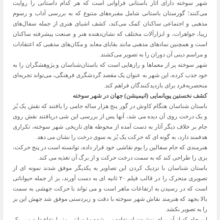
شهر سوخته دارای آثار باستانی فراوانی است که هر کدام داستانی را روایت
می‌کنند؛ گورستان باستانی شامل مقبره‌های متنوع که به بررسی آداب و رسوم
مذهبی و اجتماعی ساکنان کمک می‌کند، کشف اشیای هنری از جمله سفال‌های
زیبا، جواهرات، و ابزارآلات مختلف که نشان‌دهنده هنر و صنعت پیشرفته ساکنان
است و همچنین نمادهای مذهبی مانند بقایای معابد و مکان‌های مذهبی که اعتقادات
و مراسم دینی آن دوران را به تصویر می‌کشند.
شهر سوخته پر از معماها و رازهایی است که باستان‌شناسان و پژوهشگران را به
خود جذب کرده، این شهر به عنوان یک مقصد گردشگری فرهنگی، می‌تواند تجربه‌ای
منحصربه‌فرد برای بازدیدکنندگان فراهم کند.
کشف نخستین پویانمایی (انیمیشن) جهان در شهر سوخته
باستان شناسان هنگام کاوش در گور پنج هزار ساله جامی را یافتند که نقش یک بُز
و یک درخت روی آن دیده می شد، آنها پس از بررسی این شی دریافتند نقش روی
جام بر خلاف دیگر آثار به دست آمده از محوطه های تاریخی شهر سوخته، تکراری
هدفمند دارد، به گونه ای که حرکت یک بُز به سوی درخت را نشان می دهد.
هنرمندی که جام سفالین را بوم نقاشی خود قرار داده، توانسته است در پنج حرکت،
بزی را طراحی کند که به سمت درخت حرکت و از برگ آن تغذیه می کند.
باستان شناسان با نزدیک کردن این تصاویر به یکدیگر موفق شدند نمونه ای از
تصویری متحرک را در قالب فیلم ۲۰ ثانیه ای به دست آورند، بز از جمله حیواناتی
است که در رسیدن به ارتفاعات ماهر است و می تواند با حرکت جهشی به سمت
بالا بجهد که هنرمند نقاش شهر سوخته با دقت و زبردستی موفق شد جهش این بز
را به تصویر بکشد.
این جام که از آن برای نوشیدن استفاده می شده ۱۰ سانتی متر ارتفاع دارد و بر یک