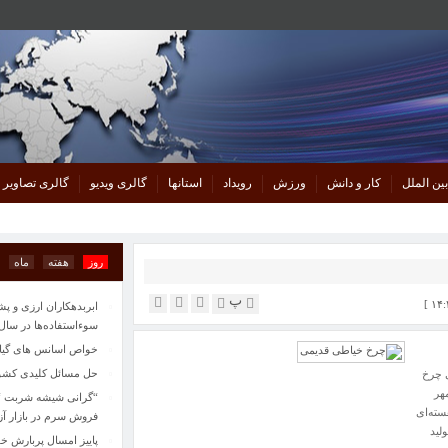
بین الملل
کار و دانش
ورزش
رویداد
استانها
گالری ویدیو
گالری تصاویر
روز
هفته
ماه
پ
ابربدهکاران ارزی و پ
سوءاستفاده‌ها در سال‌های ۱۴۰۱ تا ۱۴۰۴ رخ
خواص اسانس های گیاهی
حل مسائل کلیدی کشور 
ی چرخ
هر
“گرانی شیشه شربت “از
سته‌ای
فروش سرم در بازار آزاد 100 هزار ت
لید
پاییز امسال پربارش خو