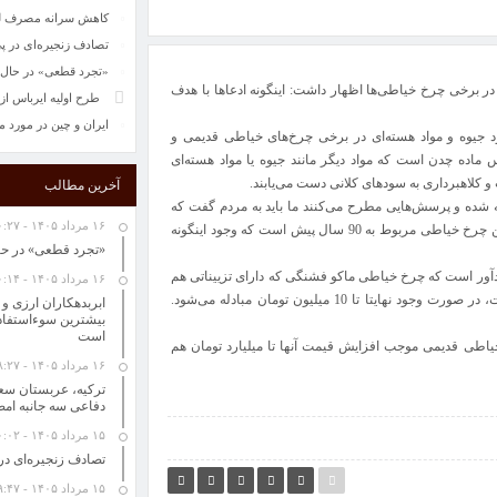
کاهش سرانه مصرف لبنی
تصادف زنجیره‌ای در پ
«تجرد قطعی» در حال 
در برخی چرخ خیاطی‌ها اظهار داشت: اینگونه ادعاها با هدف
طرح اولیه ایرباس از 
ایران و چین در مورد 
د جیوه و مواد هسته‌ای در برخی چرخ‌های خیاطی قدیمی و
ماده چدن است که مواد دیگر مانند جیوه یا مواد هسته‌ای
ت و کلاهبرداری به سودهای کلانی دست می‌یابند.
آخرین مطالب
دیه شده و پرسش‌هایی مطرح می‌کنند ما باید به مردم گفت که
۱۶ مرداد ۱۴۰۵ - ۱۰:۲۷
اینگونه ادعاها شایعه‌ای بیش نیست و باید توجه داشت که قدیمی‌ترین چرخ خیاطی مربوط به 90 سال پیش است که وجود اینگونه
«تجرد قطعی» در حا
ادآور است که چرخ خیاطی ماکو فشنگی که دارای تزییناتی هم
۱۶ مرداد ۱۴۰۵ - ۱۰:۱۴
هست و به نوعی قدیمی‌ترین نوع این وسیله و به عنوان عتیقه است، در صورت وجود نهایتا تا 10 میلیون تومان مبادله می‌شود.
ابربدهکاران ارزی و
است
خیاطی قدیمی موجب افزایش قیمت آنها تا میلیارد تومان هم
۱۶ مرداد ۱۴۰۵ - ۸:۲۷
ترکیه، عربستان سعو
دفاعی سه جانبه امض
۱۵ مرداد ۱۴۰۵ - ۱۰:۰۲
تصادف زنجیره‌ای در
۱۵ مرداد ۱۴۰۵ - ۹:۴۷