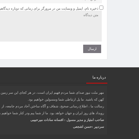
ذخیره نام، ایمیل و وبسایت من در مرورگر برای زمانی که دوباره دیدگاه
درباره ما
مهر ملت نیوز صدای شما مردم فهیم ایران است، در هر کجای این سر زمین
کهن که باشید. ما پل ارتباطی شما ومسولین خواهیم بود.
رسالت ما ، اطلاع رسانی صحیح، شفاف و آگاه ساختن آحاد مردم جامعه، از
رویداد های روز ایران و جهان خواهد بود. ما از شما ییم ودر کنار شما خواهیم ب
صاحب امتیاز و مدیر مسول : افسانه سادات میرحبیبی
سردبیر :حسن اشجعی