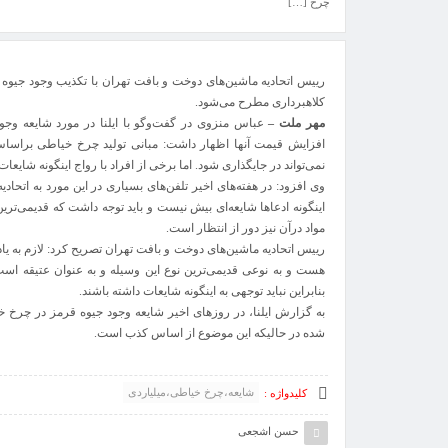
چرخ […]
رییس اتحادیه ماشین‌های دوخت و بافت تهران با تکذیب وجود جیوه 
کلاهبرداری مطرح می‌شود.
مهر ملت –
عباس منزوی در گفت‌وگو با ایلنا در مورد شایعه وجو
افزایش قیمت آنها اظهار داشت: مبانی تولید چرخ خیاطی براساس 
نمی‌تواند در جایگذاری شود. اما برخی از افراد با رواج اینگونه شایعا
وی افزود: در هفته‌های اخیر تلفن‌های بسیاری در این مورد به اتحا
مواد درآن نیز دور از انتظار است.
رییس اتحادیه ماشین‌های دوخت و بافت تهران تصریح کرد: لازم به ی
بنابراین نباید توجهی به اینگونه شایعات داشته باشند.
به گزارش ایلنا، در روزهای اخیر شایعه وجود جیوه قرمز در چرخ 
شده در حالیکه این موضوع از اساس کذب است.
شایعه،چرخ خیاطی،میلیاردی
کلیدواژه :
حسن اشجعی