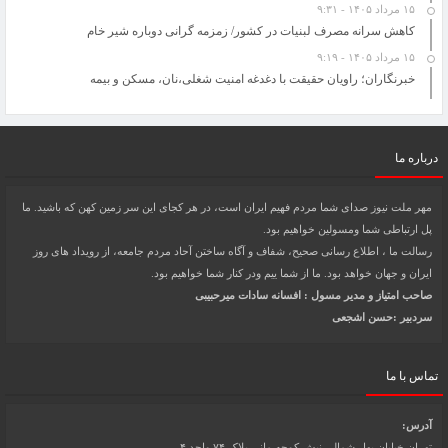
۱۵ مرداد ۱۴۰۵ - ۹:۳۱
کاهش سرانه مصرف لبنیات در کشور/ زمزمه گرانی دوباره شیر خام
۱۵ مرداد ۱۴۰۵ - ۹:۱۹
خبرنگاران؛ راویان حقیقت با دغدغه امنیت شغلی،نان، مسکن و بیمه
درباره ما
مهر ملت نیوز صدای شما مردم فهیم ایران است، در هر کجای این سر زمین کهن که باشید. ما
پل ارتباطی شما ومسولین خواهیم بود.
رسالت ما ، اطلاع رسانی صحیح، شفاف و آگاه ساختن آحاد مردم جامعه، از رویداد های روز
ایران و جهان خواهد بود. ما از شما ییم ودر کنار شما خواهیم بود.
صاحب امتیاز و مدیر مسول : افسانه سادات میرحبیبی
سردبیر :حسن اشجعی
تماس با ما
آدرس:
تهران خیابان بهار شمالی نبش کوچه مانی پلاک ۷۴ واحد ۴