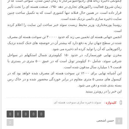
چگونگی ذخیره زباله های رادیواکتیو مرگبار تا زمان ایمن شدن، سوالی است که از
زمان شروع فعالیت راکتورهای تجاری در دهه ۱۹۵۰، صنعت هسته ای را تحت تأثیر
قرار داده است. در همین حال فنلاند تنها کشوری است که به تکمیل ساخت چنین
سایت ذخیره سازی دائمی نزدیک شده است.
رومینا پورمختاری، وزیر محیط زیست سوئد خبر ساخت این سایت را اعلام کرده
است.
انجمن جهانی هسته ای تخمین می زند که حدود ۳۰۰۰۰۰ تن سوخت هسته ای مصرف
شده در سطح جهان نیاز به دفع دارد که بیشتر آن در حوضچه های خنک کننده نزدیک
راکتورهایی که آن را تولید کرده اند ذخیره می شود.
مخزن نهایی فورسمارک، در حدود ۱۵۰ کیلومتری شمال استکهلم در سواحل
شرقی سوئد، شامل ۶۰ کیلومتر تونل است که در عمق ۵۰۰ متری در بستری با
قدمت ۱.۹ میلیارد سال مدفون شده است.
این آشیانه نهایی برای ۱۲۰۰۰ تن سوخت هسته ای مصرف شده خواهد بود که در
کپسول های مسی ۵ متری مقاوم در برابر خوردگی محصور شده و در خاک رس
بسته بندی شده و دفن می شود.
این خبر را در
رویترز
ببینید
سوئد،ذخیره سازی،سوخت هسته ای
کلیدواژه :
حسن اشجعی