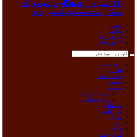
۱۳ اشتباه رایج هنگام پیاده‌روی که
ممکن است به بدن آسیب بزند
رویداد
استانها
گالری ویدیو
گالری تصاویر
صفحه نخست
جامعه
فرهنگ و هنر
اقتصاد
سیاست
سیاست خارجی
سیاست داخلی
بین الملل
کار و دانش
ورزش
رویداد
استانها
گالری ویدیو