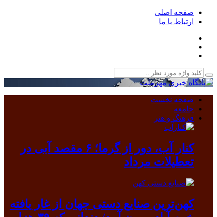
صفحه اصلی
ارتباط با ما
صفحه نخست
جامعه
فرهنگ و هنر
کنار آب، دور از گرما؛ ۶ مقصد آبی در
تعطیلات مرداد
کهن‌ترین صنایع دستی جهان از غار یافته