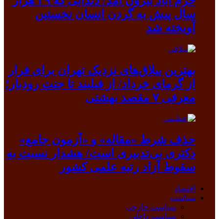
خرم آباد بیرون آمد/ دندانی که ۳۹ هزار
سال پیش به گردن انسان نخستین
آویخته شد
بهترین ییلاق‌های نزدیک تهران برای فرار
از گرمای خرداد/ از فیلبند تا جنت رودبار؛
معرفی ۷ مقصد بهشتی
حذف شرط «مقاله» و «آزمون جامع»
دکتری بی‌تدبیری است/ هشدار نسبت به
سقوط آزاد رتبه علمی کشور
اقتصاد
سیاست
سیاست خارجی
سیاست داخلی