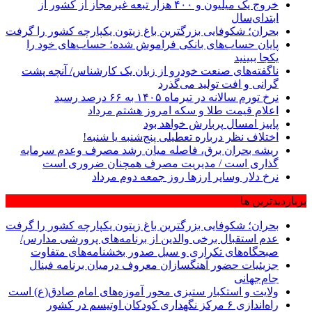
خروج یک میلیون و ۴۰۰ هزار تبعه غیرمجاز از کشور از
ابتدای‌سال
بحران؛ شکوفایی بزرگترین باغ زیتون یکپارچه کشور را گرفت
پایان حساب‌های بانکی فراموش شده؛ حساب‌های خود را
یکجا ببینید
ناگفته‌های صنعت خودرو از زبان یک کارشناس/ آنچه پشت
گرانی و افت تولید می‌گذرد
نرخ تورم سالانه در تیرماه ۱۴۰۵ به ۶۶ درصد رسید
اعلام قیمت طلا و سکه امروز هشتم مرداد
پاییز امسال پربارش خواهد بود
اختلاف نظر درباره تعطیلی پنج‌شنبه یا شنبه!
ریشه بحران برق، فاصله میان رشد مصرف وعدم سرمایه
گذاری است / مدیریت مصرف همچنان ضروری است
نرخ دلار وسایر ارزها روز جمعه دوم مرداد
پربازدیدترین ها
بحران؛ شکوفایی بزرگترین باغ زیتون یکپارچه کشور را گرفت
عدم استقبال برخی والدین از برنامه‌های پرورشی مدارس/
صبحگاه‌های تکراری و سیل صدور بخشنامه‌های متفاوت
جزیئیات حضور آهنگسازان معروف درمیان برنامه فینال
جام‌جهانی
ولایت و استکبار ستیزی محور آموزه‌های امام صادق(ع) است
راه‌اندازی ۶ مرکز نگهداری کودکان اوتیسم در کشور