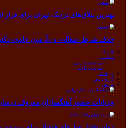
بهترین ییلاق‌های نزدیک تهران برای فرار از گرما
حذف شرط «مقاله» و «آزمون جامع» دکتر
اقتصاد
سیاست
سیاست خارجی
سیاست داخلی
بین الملل
کار و دانش
ورزش
جزیئیات حضور آهنگسازان معروف درمیان ب
زمان تقابل غول‌های فوتبال برای رسیدن ب