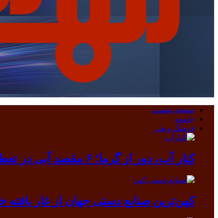
صفحه نخست
جامعه
فرهنگ و هنر
کنار آب، دور از گرما؛ ۶ مقصد آبی در تعطیلات مرداد
کهن‌ترین صنایع دستی جهان از غار یافته خرم آباد بیرون آمد/ دندانی که