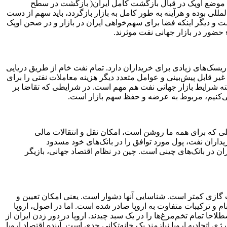
وپک در وین، وزیر نفت عربستان درباره موضع اوپک در قبال بازگشت کامل ایران( بازگشت در سطح
لی بوده و هرآینه به طور کامل به بازار بازگردد، باید سهم از دست
ست و دیگر اینکه فضا برای سهم‌خواهی ایران در بازار و در صحن اوپک
 حضور در بازار جهانی نفت موثرند.
سک‌های زیادی برای خریداران دارد. تمام نفت خام از طریق دریایی
 قابل پیش‌بینی و عوامل متعدد دیگر هزینه معاملات نفتی را برای
لبته شرایط بازار جهانی نفت هم مهم است. در شرایطی که تقاضا بر
 می‌کنیم، مربوط به عرضه و حفظ سهم بازار است.
لی که برای همه ما روشن است، امکان نقل و انتقالات مالی
یداران نفت، پول مورد توافق را در بانک‌های خود مسدود
ن در بانک‌های چینی است. چین در نظام اقتصاد جهانی، بازیگر
ات گازی کمتر است. شناسایی آنها دشوار است. یعنی امکان تعیین و
نام و ترکیبات متفاوت به اروپا صادر شده است. اما در اصول، اروپا
حا تمام تخم‌مرغ‌ها را در یک سبد چیدند. اروپا در دور زدن ایران از
اتحادیه اروپا نیازمند یک خانه‌تکانی جدی است. آینده اقتصاد اروپا