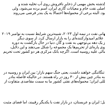
دری چین داشت. در ماه‌‍های گذشته بخش مهمی از ذخایر نافروش روی آب تخلیه شده‌ و
 اصلی نفت خام و معیانات گازی ایران، اسم برده می‌شود، ولی
البته برخی از محموله‌ها احتمالا به یک بندر فرضی می‌روند
رئیس دفتر مرکز مطالعات بین‌المللی انرژی وین مجموعه‌ای از عوامل را بر افزایش صادرات نفت ایران تاثیرگذار دانست و گفت: تقاضای جهانی نفت در نیمه اول ۲۰۲۳، شبیه‌ترین شرایط نسبت به نوامبر ۲۰۱۹
ئم امیدوارکننده‌ای را به بازار ارسال کرد. از سوی دیگر
ز یک دهه بی‌توجهی به نفت و گاز، دنیا در حال بازگشت به دوره
 پاره‌ای از تحریم‌ها یک مجموعه را شکل می‌دهند و این دلایل،
ی اعمالی علیه روسیه است. اگرچه بانک مرکزی هر دو کشور تحت تحریم
تنگاتنگی خواهند داشت، یعنی جنگ سهم بازار؛ بین ایران و روسیه در
خواهد گرفت اما در عمل چرخش بازار شرایط متفاوتی را به نمایش گذارد. نفت خام، معیانات گازی و فراورده‌های نفتی ایران، برای رسیدن به بنادر چین بیش از ۳۰ روز در راه هستند. در حالیکه فاصله بنادر
المللی ایران؛ محموله‌های نفتی کشور ما به سمت مقاصدی متفاوت از
ایران و عربستان، در بازار نفت با یکدیگر رقیبند، اما فضای مثبت