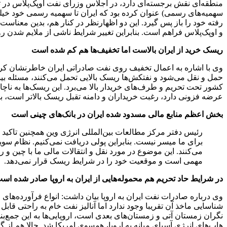
سهمیه‌های رسمی) عنوان کرده بود که ایران تا سهمیه رسمی خود خیلی 
رفته خود را باز پس گیرد. این دو اظهارنظر در کنار هم، بدین معناست 
و اوپک‌پلاس فراهم است. بنابراین تغییر شرایط ناشی از ملایم شدن ر
ریسک خرید از ایران بالاست اما تخفیف‌ها هم کم شده است
وی با اشاره به اعمال تخفیف روی نفت صادراتی ایران خاطرنشان کرد:
حمل و نقل می‌شود و نفتکش‌ها ریسک بالایی تحمل می‌کنند، مسئله بی
کشور تحت تحریم و طرف‌های خریدار بالا می‌برد. این ریسک‌ها به ناچ
عرضه فزونی دارد، رغبت خریداران و دامنه تقبل ریسک بالاتر است، بن
بخش اعظم منابع مالی مسدود شده ایران در بانک‌های چینی است
رئیس دفتر مرکز مطالعات بین‌المللی انرژی وین همچنین تاکید 
برای ما میسر نیست. بنابراین پولی دریافت نمی‌کنیم. نظام سوی
می‌کنند. این موضوع در مورد نقل و انتقالات مالی ما با چین و
مهمی است و موقعیت خود را در شرایط ریسک قرار نمی‌دهد.
در شرایط حاد تحریم هم محموله‌هایی از ایران به اروپا صادر شده اس
وی درباره صادرات نفت ایران به اروپا بیان داشت: انواع فرآورده‌های 
شناسایی ماخذ آن تقریبا وجود ندارد اما آنالیز نفت خام به راحتی قابل
نگران زمستان آتی و زمستان‌های بعدی است، اروپایی‌ها به این جمع‌بندی
هاب‌های انرژی آسیای میانه به اروپا، همسوی امریکا شد. حالا هم از گ