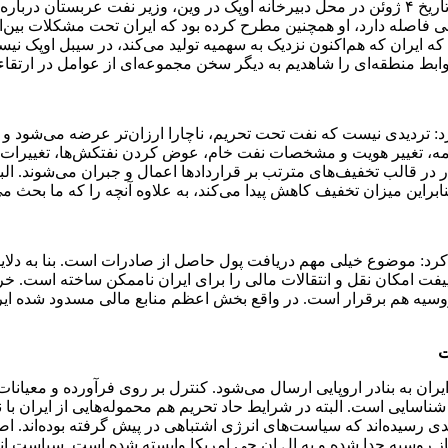
منطقه‌ای نقش برجسته‌ای دارد، در اجلاس وزرای نفت اوپک‌پلاس در تاریخ ۴ ژوئن در محل دبیرخانه ا
فاصله دارد، او همچنین مطرح کرده بود که ایران تحت مشکلات بین‌المل
که ایران که هم‌اکنون نزدیک به سهمیه تولید می‌کند، در سیبل اوپک نی
وابط منطقه‌ای را شاهدیم به دیگر سخن مجموعه‌ای از عوامل در ارتقاء
 تردیدی نیست که نفت تحت تحریم، ناچارا ارزان‌تر عرضه می‌شود و ری
مه، تغییر هویت و مشخصات نفت خام، عوض کردن نفتکش‌ها، تغییرات غیر
ار در قالب تخفیف‌های مترتب بر قراردادها اعمال و جبران می‌شوند. ا
ابراین میزان تخفیف کاهش پیدا می‌کند، به علاوه آنچه را که ما بحث
کرد: موضوع خیلی مهم دریافت پول حاصل از صادرات است. بنا به دلای
یفت امکان نقل و انتقالات مالی را برای ایران ناممکن ساخته است. خر
 روسیه هم برقرار است. در واقع بخش اعظم منابع مالی مسدود شده ایرا
ت
ایران به بنادر اروپایی ارسال می‌شود. کنترل بر روی فرآورده و معیان
 شناسایی است. البته در شرایط حاد تحریم هم محموله‌هایی از ایران با 
 رسیده‌اند که سیاست‌های انرژی اشتباهی در پیش گرفته بوده‌اند. اصطلا
از روسیه جدا شده و به ال.ان.جی امریکا وابسته شده است. سیاست انرژی 