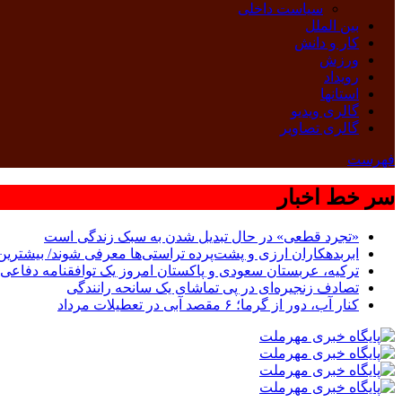
سیاست داخلی
بین الملل
کار و دانش
ورزش
رویداد
استانها
گالری ویدیو
گالری تصاویر
فهرست
سر خط اخبار
«تجرد قطعی» در حال تبدیل شدن به سبک زندگی است
ابربدهکاران ارزی و پشت‌پرده تراستی‌ها معرفی شوند/ بیشترین سوءاستفاده‌ها در
ترکیه، عربستان سعودی و پاکستان امروز یک توافقنامه دفاعی 
تصادف زنجیره‌ای در پی تماشای یک سانحه رانندگی
کنار آب، دور از گرما؛ ۶ مقصد آبی در تعطیلات مرداد