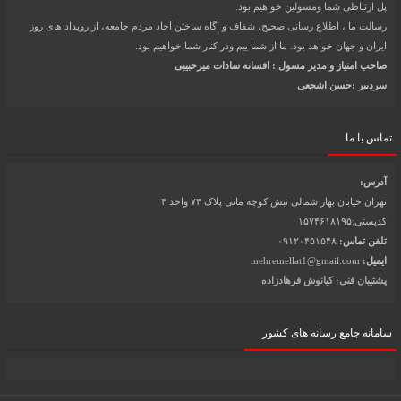
پل ارتباطی شما ومسولین خواهیم بود.
رسالت ما ، اطلاع رسانی صحیح، شفاف و آگاه ساختن آحاد مردم جامعه، از رویداد های روز
ایران و جهان خواهد بود. ما از شما ییم ودر کنار شما خواهیم بود.
صاحب امتیاز و مدیر مسول : افسانه سادات میرحبیبی
سردبیر :حسن اشجعی
تماس با ما
آدرس:
تهران خیابان بهار شمالی نبش کوچه مانی پلاک ۷۴ واحد ۴
کدپستی:۱۵۷۴۶۱۸۱۹۵
تلفن تماس:
۰۹۱۲۰۴۵۱۵۴۸
ایمیل:
mehremellat1@gmail.com
پشتیبان فنی: کیانوش فرهادزاده
سامانه جامع رسانه های کشور