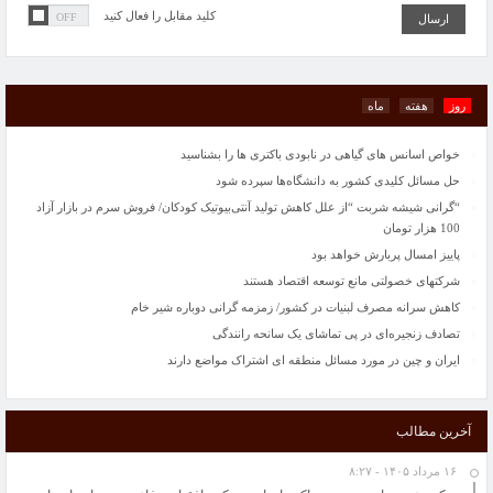
کاهش سرانه مصرف لبنیات در کشور/ زمزمه گرانی دوباره شیر خام
کلید مقابل را فعال کنید
تصادف زنجیره‌ای در پی تماشای یک سانحه رانندگی
ایران و چین در مورد مسائل منطقه ای اشتراک مواضع دارند
قراردادهایی به ارزش ۵۰۰ میلیون دلار با دانش‌بنیان‌ها امضا می‌شود
روز
هفته
ماه
مدیرکل میراث‌فرهنگی، گردشگری و صنایع دستی گیلان: منطقه آزاد انزلی و کومله میزبان
آیین یلدا می‌شوند
خواص اسانس های گیاهی در نابودی باکتری ها را بشناسید
حل مسائل کلیدی کشور به دانشگاه‌ها سپرده شود
“گرانی شیشه شربت “از علل کاهش تولید آنتی‌بیوتیک کودکان/ فروش سرم در بازار آزاد
100 هزار تومان
پاییز امسال پربارش خواهد بود
شرکتهای خصولتی مانع توسعه اقتصاد هستند
کاهش سرانه مصرف لبنیات در کشور/ زمزمه گرانی دوباره شیر خام
تصادف زنجیره‌ای در پی تماشای یک سانحه رانندگی
ایران و چین در مورد مسائل منطقه ای اشتراک مواضع دارند
قراردادهایی به ارزش ۵۰۰ میلیون دلار با دانش‌بنیان‌ها امضا می‌شود
مدیرکل میراث‌فرهنگی، گردشگری و صنایع دستی گیلان: منطقه آزاد انزلی و کومله میزبان
آخرین مطالب
آیین یلدا می‌شوند
خواص اسانس های گیاهی در نابودی باکتری ها را بشناسید
۱۶ مرداد ۱۴۰۵ - ۸:۲۷
حل مسائل کلیدی کشور به دانشگاه‌ها سپرده شود