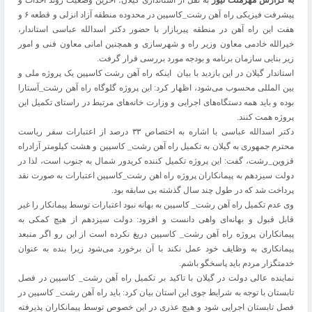
به گزارش مهرملت نیوز
به نقل از استانداری گیلان؛ آخرین وضعیت روند احداث و
پیشرفت فیزیکی راه آهن رشت_کاسپین در محدوده منطقه آزاد انزلی و قطعه ۶ و
هفت این راه آهن در منطقه پیربازار با حضور دکتر اسدالله عباسی استاندار،
خیرالله خادمی معاون وزیر راه و شهرسازی و همچنین امانی معاون فنی و امور
زیر بنایی سازمان برنامه و بودجه مورد بررسی قرار گرفت.
استاندار گیلان در این بازدید با بیان اینکه راه آهن رشت کاسپین یک ‌پروژه ملی و
بین المللی محسوب می‌شود، اظهار کرد: این پروژه گلوگاه راه آهن رشت_آستارا
بوده و باید همه دستگاه‌های اجرایی و وزارت خانه‌های مرتبط در راستای تکمیل این
پروژه همت کنند.
دکتر اسدالله عباسی با اشاره به اختصاص ۳۳ درصد از اعتبارات سفر ریاست
محترم جمهوری به گیلان به تکمیل راه آهن رشت_ کاسپین و هشت کیلومتر آزادراه
قزوین_رشت، گفت: این پروژه تکمیل کننده کریدور شمال به جنوب است، لذا در
دولت سیزدهم به پیمانکاران پروژه راه اهن رشت_کاسپین اعتبارات به صورت نقد
پرداخت شد که در طول چند سال گذشته بی سابقه بود.
وی عدم تکمیل راه آهن رشت_ کاسپین به بهانه نبود اعتبارات توسط پیمانکار را غیر
قابل قبول و بهانه‌ای واهی دانست و افزود: دولت سیزدهم از هیچ کمکی به
پیمانکاران پروژه راه آهن رشت_ کاسپین دریغ نکرده است از این رو اگر منبعد
پیمانکاری به وظایف خود عمل نکند با آن برخورد می‌شود زیرا بنده به عنوان
خدمتگزار مردم باید پاسخگو باشم.
نماینده عالی دولت در گیلان با تاکید بر تکمیل راه آهن رشت_ کاسپین در فصل
تابستان با توجه به شرایط جوی این استان بیان کرد: باید راه آهن رشت_ کاسپین در
فصل تابستان اجرایی شود و هیچ عذری در این خصوص توسط پیمانکاران پذیرفته