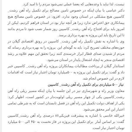
نیست، لذا نباید با وعده‌هایی که بعضا عملی نمی‌شود مردم را نا امید کرد.
دکتر عباسی با بیان اینکه در خصوص تامین مصالح برای تکمیل راه آهن رشت_
کاسپین هیچ مشکلی در استان وجود ندارد، افزود: در خصوص تامین مصالح هیچ‌
پیمانکاری حق اعتراض ندارد زیرا هر آنچه نیاز بود در استان فراهم کردیم، لیکن از
امروز باید برای افتتاح‌‌ راه آهن رشت_ کاسپین روز شمار نصب شود تا مردم بدانند
تا این تاریخ باید این پروژه به بهره برداری برسد.
وی با اشاره به نقش تکمیل راه آهن رشت_ کاسپین در رونق اقتصادی گیلان در
حوزه‌های مختلف تصریح کرد: باید به گونه‌ای این پروژه را به بهره برداری رساند که
مردم از شنیدن صدای قطار ابراز خرسندی کنند زیرا تحقق این مهم علاوه بر رشد
اقتصادی منجر به ایجاد اشتغال پایدار در استان می‌شو‌د.
استاندار گیلان از پرداخت مطالبات پیمانکاران پروژه راه آهن رشت_ کاسپین خبر
داد و گفت: برای تکمیل این پروژه به ۵۰۰‌میلیارد تومان اعتبار نیاز است که اقدامات
لازم در این خصوص انجام شد.
نیاز
۵۰۰‌
میلیاردی برای تکمیل راه آهن رشت_ کاسپین
معاون وزیر راه و شهرسازی نیز در این جلسه با بیان اینکه مسیر ریلی راه آهن
رشت_کاسپین یکی از چهار مسیر ریلی اولویت‌دار در کشور است، اظهار کرد:
یکی از اهداف دولت تکمیل این راه آهن در فصل تابستان است که به شرطی تمامی
اعتبار این امر محقق می‌شود.
خیرالله خادمی با اشاره به پیشرفت فیزیکی۸۶ درصدی راه آهن رشت_کاسپین
گفت: بر اساس آمار برای تکمیل این پروژه در فاز نخست به ۴۵۰ الی ۵۰۰ میلیارد
تومان اعتبار نیاز است.