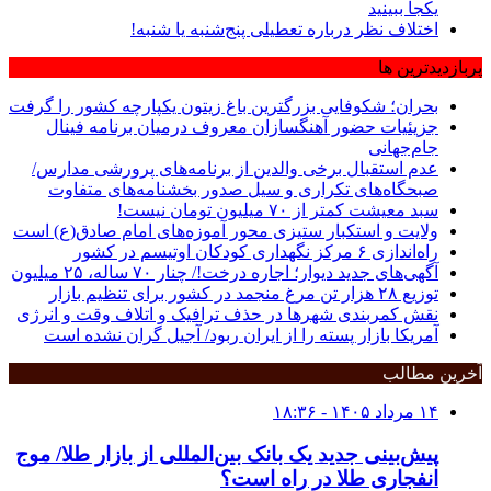
یکجا ببینید
اختلاف نظر درباره تعطیلی پنج‌شنبه یا شنبه!
پربازدیدترین ها
بحران؛ شکوفایی بزرگترین باغ زیتون یکپارچه کشور را گرفت
جزیئیات حضور آهنگسازان معروف درمیان برنامه فینال
جام‌جهانی
عدم استقبال برخی والدین از برنامه‌های پرورشی مدارس/
صبحگاه‌های تکراری و سیل صدور بخشنامه‌های متفاوت
سبد معیشت کمتر از ۷۰ میلیون تومان نیست!
ولایت و استکبار ستیزی محور آموزه‌های امام صادق(ع) است
راه‌اندازی ۶ مرکز نگهداری کودکان اوتیسم در کشور
آگهی‌های جدید دیوار؛ اجاره درخت!/ چنار ٧٠ ساله، ٢۵ میلیون
توزیع ۲۸ هزار تن مرغ منجمد در کشور برای تنظیم بازار
نقش کمربندی شهرها در حذف ترافیک و اتلاف وقت و انرژی
آمریکا بازار پسته را از ایران ربود/ آجیل گران نشده است
آخرین مطالب
۱۴ مرداد ۱۴۰۵ - ۱۸:۳۶
پیش‌بینی جدید یک بانک بین‌المللی از بازار طلا/ موج
انفجاری طلا در راه است؟