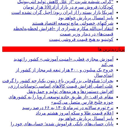
“گرانی شیشه شربت “از علل کاهش تولید آنتی‌بیوتیک
کودکان/ فروش سرم در بازار آزاد 100 هزار تومان
آمریکا بازار پسته را از ایران ربود/ آجیل گران نشده است
پاییز امسال پربارش خواهد بود
شرکتهای خصولتی مانع توسعه اقتصاد هستند
انتقاد آیت‌الله مکارم شیرازی از «افزایش لحظه‌به‌لحظه
قیمت‌ها» در دیدار وزیر صمت
کوتینیو به هیچ قیمت فروشی نیست
پربازدیدترین ها
آموزش مجازی فعلی، «امنیت آموزشی» کشور را تهدید
می‌کند
خروج یک میلیون و ۴۰۰ هزار تبعه غیرمجاز از کشور از
ابتدای‌سال
بحران؛ شکوفایی بزرگترین باغ زیتون یکپارچه کشور را گرفت
علت اصلی افزایش قیمت کالاهای اساسی؛نوسانات ارزی،
افزایش دستمزدها و هزینه‌های تولید و حمل‌ونقل
مقام عراقی: «از طریق جاده توسعه، اروپا را به کشورهای
حوزه خلیج فارس متصل می‌کنیم»
نرخ تورم سالانه در تیرماه ۱۴۰۵ به ۶۶ درصد رسید
اعلام قیمت طلا و سکه امروز هشتم مرداد
پاییز امسال پربارش خواهد بود
پایان حساب‌های بانکی فراموش شده؛ حساب‌های خود را