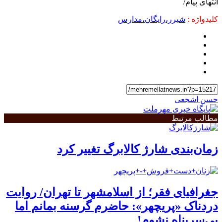
انتهای پیام/
کلیدواژه :
شیرر،رایگان،مدارس
حسن اشجعی
مطالب مرتبط
زمان‌بندی شارژ کالابرگ تغییر کرد
جغرافیای فقر؛ از اسلامشهر تا تهران/ روایت
دردناک «پریچهر»: حاضرم گرسنه بمانم اما
بی‌سرپناه نشوم!