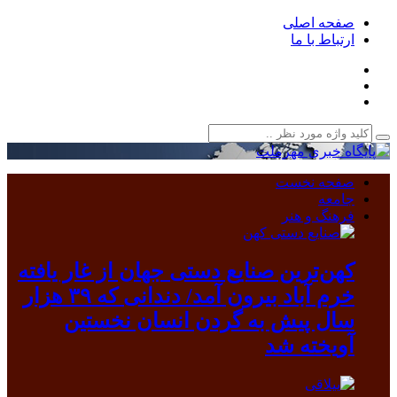
صفحه اصلی
ارتباط با ما
صفحه نخست
جامعه
فرهنگ و هنر
کهن‌ترین صنایع دستی جهان از غار یافته
خرم آباد بیرون آمد/ دندانی که ۳۹ هزار
سال پیش به گردن انسان نخستین
آویخته شد