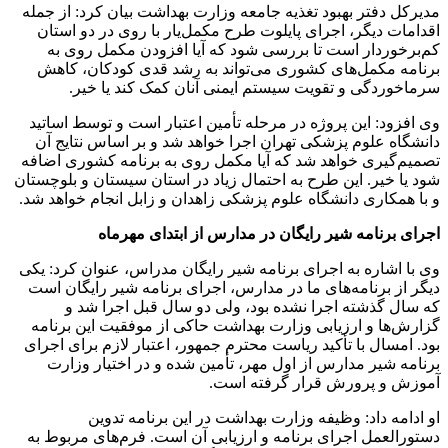
مدیرکل دفتر بهبود تغذیه جامعه وزارت بهداشت بیان کرد: از جمله
اقدامات دیگر، اجرای پایلوت طرح مکمل‌یار با روی در دو استان
کم‌برخوردار است تا بررسی شود که آیا افزودن مکمل روی به
برنامه مکمل‌های کشوری می‌تواند به رشد قدی کودکان، کاهش
سرماخوردگی و تقویت سیستم ایمنی آنان کمک کند یا خیر.
وی افزود: این پروژه در مرحله تأمین اعتبار است و توسط اساتید
دانشگاه علوم پزشکی تهران اجرا خواهد شد و بر اساس نتایج آن
تصمیم‌گیری خواهد شد که آیا مکمل روی به برنامه کشوری اضافه
شود یا خیر. این طرح به احتمال زیاد در استان سیستان و بلوچستان
و با همکاری دانشگاه علوم پزشکی زاهدان و زابل انجام خواهد شد.
اجرای برنامه شیر رایگان در مدارس از ابتدای مهرماه
وی با اشاره به اجرای برنامه شیر رایگان مدراس، عنوان کرد: یکی
دیگر از برنامه‌های ما در مدارس، اجرای برنامه شیر رایگان است
که سال گذشته اجرا نشده بود، ولی دو سال قبل اجرا شد و
گزارش‌ها و ارزیابی وزارت بهداشت حاکی از موفقیت این برنامه
بود. امسال با تأکید ریاست محترم جمهور، اعتبار لازم برای اجرای
برنامه شیر مدارس از اول مهر، تأمین شده و در اختیار وزارت
آموزش و پرورش قرار گرفته است.
او ادامه داد: وظیفه وزارت بهداشت در این برنامه تدوین
دستورالعمل اجرای برنامه و ارزیابی آن است. فرم‌های مربوط به