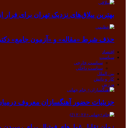
بهترین ییلاق‌های نزدیک تهران برای فرار از گرما
حذف شرط «مقاله» و «آزمون جامع» دکتر
اقتصاد
سیاست
سیاست خارجی
سیاست داخلی
بین الملل
کار و دانش
ورزش
جزیئیات حضور آهنگسازان معروف درمیان ب
زمان تقابل غول‌های فوتبال برای رسیدن ب