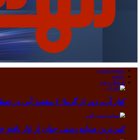
صفحه نخست
جامعه
فرهنگ و هنر
کنار آب، دور از گرما؛ ۶ مقصد آبی در تعطیلات مرداد
کهن‌ترین صنایع دستی جهان از غار یافته خرم آباد بیرون آمد/ دندانی که