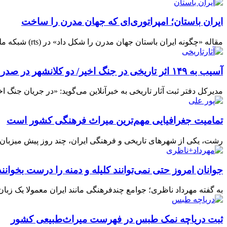
ایران باستان؛ امپراتوری‌ای که جهان مدرن را ساخت
مقاله «چگونه ایران باستان جهان مدرن را شکل داد» در (rts) شبکه ملی صربستان با هماهنگی رایزنی فرهنگی کشورمان منتشر شد. به گزارش مهر ملت نیوز به نقل از روابط ...
آسیب به ۱۴۹ اثر تاریخی در جنگ اخیر/ دو کلانشهر در صدر صدمات
مدیرکل دفتر ثبت آثار تاریخی به خبرآنلاین می‌گوید: «در جریان جنگ اخیر، در مجموع ۱۴۹ اثر تاریخی، به طور پراکنده در ۱۸ استان کشور، دچار آسیب
تمامیت جغرافیایی مهم‌ترین میراث فرهنگی کشور است
رشت، یکی از شهرهای تاریخی و فرهنگی ایران، چند روز پیش میزبان آ
جوانان امروز حتی نمی‌توانند کلیله و دمنه را درست بخوانند/
به گفته مهرداد ناظری؛ جوامع چندفرهنگی مانند ایران معمولا یک زبان 
ثبت دریاچه نمک طبس در فهرست میراث‌طبیعی کشور