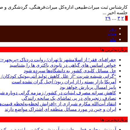
کارشناس ثبت میراث‌طبیعی اداره‌کل میراث‌فرهنگی، گردشگری و صن
جلسه اخیر ...
۲۹
…
۳
۲
۱
روز
هفته
ماه
پربازدیدترین ها
جغرافیای فقر؛ از اسلامشهر تا تهران/ روایت دردناک «پریچهر»:
خواص اسانس های گیاهی در نابودی باکتری ها را بشناسید
حل مسائل کلیدی کشور به دانشگاه‌ها سپرده شود
“گرانی شیشه شربت “از علل کاهش تولید آنتی‌بیوتیک کودکان/ فروش سرم در
آمریکا بازار پسته را از ایران ربود/ آجیل گران نشده است
پاییز امسال پربارش خواهد بود
کاهش سرانه مصرف لبنیات در کشور/ زمزمه گرانی دوباره شی
تصادف زنجیره‌ای در پی تماشای یک سانحه رانندگی
انتقاد آیت‌الله مکارم شیرازی از «افزایش لحظه‌به‌لحظه قیمت‌
ایران و چین در مورد مسائل منطقه ای اشتراک مواضع دارند
پربازدیدترین ها
آموزش مجازی فعلی، «امنیت آموزشی» کشور را تهدید می‌کند