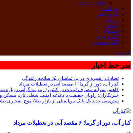
سیاست داخلی
بین الملل
کار و دانش
ورزش
رویداد
استانها
گالری ویدیو
گالری تصاویر
فهرست
سر خط اخبار
تصادف زنجیره‌ای در پی تماشای یک سانحه رانندگی
کنار آب، دور از گرما؛ ۶ مقصد آبی در تعطیلات مرداد
کاهش سرانه مصرف لبنیات در کشور/ زمزمه گرانی دوباره شی
خبرنگاران؛ راویان حقیقت با دغدغه امنیت شغلی،نان، مسکن و 
پیش‌بینی جدید یک بانک بین‌المللی از بازار طلا/ موج انفجاری طل
کنار آب، دور از گرما؛ ۶ مقصد آبی در تعطیلات مرداد