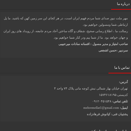
درباره ما
مهر ملت نیوز صدای شما مردم فهیم ایران است، در هر کجای این سر زمین کهن که باشید. ما پل
ارتباطی شما ومسولین خواهیم بود.
رسالت ما ، اطلاع رسانی صحیح، شفاف و آگاه ساختن آحاد مردم جامعه، از رویداد های روز ایران
و جهان خواهد بود. ما از شما ییم ودر کنار شما خواهیم بود.
صاحب امتیاز و مدیر مسول : افسانه سادات میرحبیبی
سردبیر :حسن اشجعی
تماس با ما
آدرس:
تهران خیابان بهار شمالی نبش کوچه مانی پلاک ۷۴ واحد ۴
کدپستی:۱۵۷۴۶۱۸۱۹۵
تلفن تماس:
۰۹۱۲۰۴۵۱۵۴۸
ایمیل:
mehremellat1@gmail.com
پشتیبان فنی: کیانوش فرهادزاده