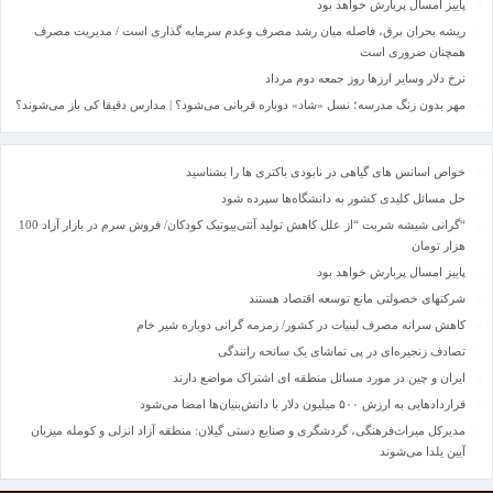
پاییز امسال پربارش خواهد بود
ریشه بحران برق، فاصله میان رشد مصرف وعدم سرمایه گذاری است / مدیریت مصرف
همچنان ضروری است
نرخ دلار وسایر ارزها روز جمعه دوم مرداد
مهر بدون زنگ مدرسه؛ نسل «شاد» دوباره قربانی می‌شود؟ | مدارس دقیقا کی باز می‌شوند؟
خواص اسانس های گیاهی در نابودی باکتری ها را بشناسید
حل مسائل کلیدی کشور به دانشگاه‌ها سپرده شود
“گرانی شیشه شربت “از علل کاهش تولید آنتی‌بیوتیک کودکان/ فروش سرم در بازار آزاد 100
هزار تومان
پاییز امسال پربارش خواهد بود
شرکتهای خصولتی مانع توسعه اقتصاد هستند
کاهش سرانه مصرف لبنیات در کشور/ زمزمه گرانی دوباره شیر خام
تصادف زنجیره‌ای در پی تماشای یک سانحه رانندگی
ایران و چین در مورد مسائل منطقه ای اشتراک مواضع دارند
قراردادهایی به ارزش ۵۰۰ میلیون دلار با دانش‌بنیان‌ها امضا می‌شود
مدیرکل میراث‌فرهنگی، گردشگری و صنایع دستی گیلان: منطقه آزاد انزلی و کومله میزبان
آیین یلدا می‌شوند