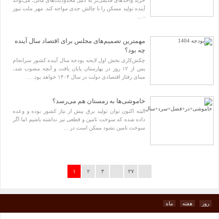
خرید واحدهای قدیمی‌تر به دلیل محدودیت‌های مالی، می‌تواند
آینده تولید مسکن را با چالش جدی مواجه کند. مهر ملت نیوز
- ...
مهمترین تصمیم‌های مجلس برای اقتصاد سال آینده
چه بود؟
چکش‌کاری بخش اول لایحه بودجه سال آینده کشور سرانجام
پس از ۱۲ روز در بهارستان پایان یافت و آنچه مصوب شد،
مبنای رفتار اقتصادی دولت در سال ۱۴۰۴ خواهد بود. ...
خاموشی‌ها به زمستان هم می‌رسد؟
البته اکنون توان تولید برق بیش از نیاز کشور بوده و وعده
داده شده که سوخت تامین و قطعی نیز نداشته باشیم اما اگر
سوخت تامین نشود ممکن است در ...
۱
۲
۳
…
۲۷
روز
هفته
ماه