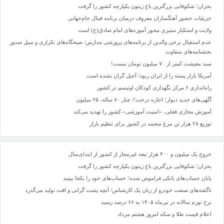
بحران؛ شکوفایی بزرگترین باغ زیتون یکپارچه کشور را گرفت
جزیئیات حضور آهنگسازان معروف درمیان برنامه فینال جام‌جهانی
ولایت و استکبار ستیزی محور آموزه‌های امام صادق(ع) است
عدم استقبال برخی والدین از برنامه‌های پرورشی مدارس/ صبحگاه‌های تکراری و سیل صدور
بخشنامه‌های متفاوت
سبد معیشت کمتر از ۷۰ میلیون تومان نیست!
آمریکا بازار پسته را از ایران ربود/ آجیل گران نشده است
راه‌اندازی ۶ مرکز نگهداری کودکان اوتیسم در کشور
آگهی‌های جدید دیوار؛ اجاره درخت!/ چنار ٧٠ ساله، ٢۵ میلیون
آموزش مجازی فعلی، «امنیت آموزشی» کشور را تهدید می‌کند
توزیع ۲۸ هزار تن مرغ منجمد در کشور برای تنظیم بازار
خروج یک میلیون و ۴۰۰ هزار تبعه غیرمجاز از کشور از ابتدای‌سال
بحران؛ شکوفایی بزرگترین باغ زیتون یکپارچه کشور را گرفت
پایان حساب‌های بانکی فراموش شده؛ حساب‌های خود را یکجا ببینید
ناگفته‌های صنعت خودرو از زبان یک کارشناس/ آنچه پشت گرانی و افت تولید می‌گذرد
نرخ تورم سالانه در تیرماه ۱۴۰۵ به ۶۶ درصد رسید
اعلام قیمت طلا و سکه امروز هشتم مرداد