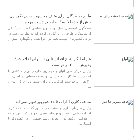
حذف شرط «مقاله» و «آزمون جامع» دکتری بی‌تدبیری است/ هشدار نسبت به سقوط آزاد رتبه
علمی کشور
طرح نمایندگان برای تخلف محسوب شدن نگهداری
اقتصاد
بیش از حد طلا، سکه و ارز در دست مردم
سیاست
سخنگوی کمیسیون اصل نود قانون اساسی گفت: اخیراً یکی
سیاست خارجی
از نمایندگان طرحی را بارگذاری کرده‌ که به نظر می‌رسد در
سیاست داخلی
بین الملل
برخی کشورهای توسعه‌یافته نیز اجرا شده و نگهداری بیش از
کار و دانش
...
ورزش
شرایط کار اتباع افغانستانی در ایران اعلام شد؛
جزیئیات حضور آهنگسازان معروف درمیان برنامه فینال جام‌جهانی
پذیرش ۶۰۰۰ درخواست
رئیس مرکز امور اتباع و مهاجرین خارجی وزارت کشور با
اعلام شرایط کار اتباع خارجی بویژه افغانستانی در ایران، از
زمان تقابل غول‌های فوتبال برای رسیدن به فینال جام جهانی اعلام شد
۲۰ هزار درخواست کارفرمایان برای صدور ویزای کار اتباع و
...
هشت تیم نهایی جام جهانی مشخص شدند
ساعت کاری ادارات تا ۱۵ شهریور تغییر نمی‌کند
رئیس سازمان اداری و استخدامی کشور گفت: ساعت کاری
۱۳ اشتباه رایج هنگام پیاده‌روی که ممکن است به بدن آسیب بزند
ادارات دولتی تا ۱۵ شهریورماه تغییری نخواهد کرد. مهر ملت
رویداد
- علاالدین رفیع‌زاده‌ - معاون رئیس‌جمهور - در گفت‌وگو با
استانها
ایسنا، ...
گالری ویدیو
گالری تصاویر