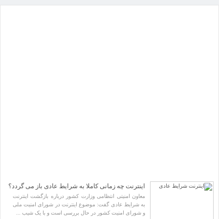
صفحه نخست
جامعه
فرهنگ و هنر
سر خط اخبار
«تجرد قطعی» در حال تبدیل شدن به سبک زندگی است
ابربدهکاران ارزی و پشت‌پرده تراستی‌ها معرفی شوند/ بیشترین سوءاستفاده‌ها در سال‌های ۱۴۰۱ تا
کنار آب، دور از گرما؛ ۶ مقصد آبی در تعطیلات مرداد
۱۴۰۴ رخ داده است
ترکیه، عربستان سعودی و پاکستان امروز یک توافقنامه دفاعی سه جانبه امضا می‌کنند
تصادف زنجیره‌ای در پی تماشای یک سانحه رانندگی
کنار آب، دور از گرما؛ ۶ مقصد آبی در تعطیلات مرداد
کهن‌ترین صنایع دستی جهان از غار یافته خرم آباد بیرون آمد/ دندانی که ۳۹ هزار سال پیش به
گردن انسان نخستین آویخته شد
اینترنت چه زمانی کاملا به شرایط عادی باز می‌ گردد؟
معاون امنیتی انتظامی وزارت کشور درباره بازگشت اینترنت
بهترین ییلاق‌های نزدیک تهران برای فرار از گرمای خرداد/ از فیلبند تا جنت رودبار؛ معرفی ۷
به شرایط عادی گفت: موضوع اینترنت در شورای امنیت ملی
مقصد بهشتی
و شورای امنیت کشور در حال بررسی است و با یک شیب ...