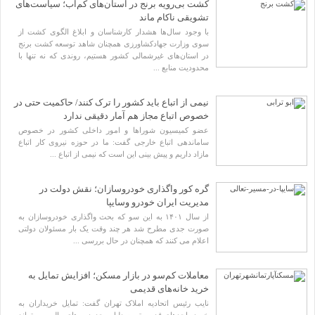
کشت بی‌رویه برنج در استان‌های کم‌آب؛ سیاست‌های
تشویقی ناکام ماند
با وجود سال‌ها هشدار کارشناسان و ابلاغ الگوی کشت از
صفحه نخست
سوی وزارت جهادکشاورزی همچنان شاهد توسعه کشت برنج
جامعه
در استان‌های غیرشمالی کشور هستیم، روندی که نه‌ تنها با
فرهنگ و هنر
محدودیت منابع ...
اقتصاد
سیاست
سیاست خارجی
نیمی از اتباع باید کشور را ترک کنند/ حاکمیت حتی در
سیاست داخلی
بین الملل
خصوص اتباع مجاز هم آمار دقیقی ندارد
کار و دانش
عضو کمیسیون شوراها و امور داخلی کشور در خصوص
ورزش
ساماندهی اتباع خارجی گفت: ما در حوزه نیروی کار اتباع
رویداد
مازاد داریم و پیش بینی این است که نیمی از اتباع ...
استانها
گالری ویدیو
گالری تصاویر
گره کور واگذاری خودروسازان؛ نقش دولت در
فهرست
مدیریت ایران خودرو وسایپا
از سال ۱۴۰۱ به این سو که بحث واگذاری خودروسازان به
صورت جدی مطرح شد هر چند وقت یک بار مسئولان دولتی
اعلام می کنند که همچنان در حال بررسی ...
معاملات کم‌سو در بازار مسکن؛ افزایش تمایل به
خرید خانه‌های قدیمی
نایب رئیس اتحادیه املاک تهران گفت: تمایل خریداران به