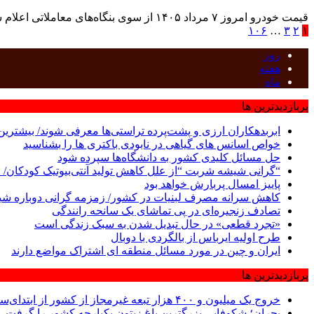
قیمت خودرو امروز ۷ مرداد ۱۴۰۵ از سوی بنگاه‌های معاملاتی اعلام شد. مهر ملت نیوز - قیمت خودرو امروز ۷ مرداد ۱۴۰۵ در شرایطی اعلام شد که بازار همچنان در ...
۱۰۶
…
۳
۲
۱
روز
هفته
ماه
پربازدیدترین ها
ابربدهکاران ارزی و پشت‌پرده تراستی‌ها معرفی شوند/ بیشترین سوءاستفاده‌ها در
خواص اسانس های گیاهی در نابودی باکتری ها را بشناسید
حل مسائل کلیدی کشور به دانشگاه‌ها سپرده شود
“گرانی شیشه شربت “از علل کاهش تولید آنتی‌بیوتیک کودکان/ فروش سرم در
پاییز امسال پربارش خواهد بود
کاهش سرانه مصرف لبنیات در کشور/ زمزمه گرانی دوباره شی
تصادف زنجیره‌ای در پی تماشای یک سانحه رانندگی
«تجرد قطعی» در حال تبدیل شدن به سبک زندگی است
طرح اولیه ایرباس از بالگردی با دوبال
ایران و چین در مورد مسائل منطقه ای اشتراک مواضع دارند
پربازدیدترین ها
خروج یک میلیون و ۴۰۰ هزار تبعه غیرمجاز از کشور از ابتدای‌سال
بحران؛ شکوفایی بزرگترین باغ زیتون یکپارچه کشور را گرفت