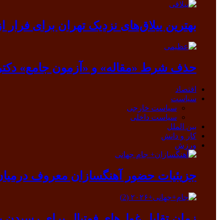
بهترین ییلاق‌های نزدیک تهران برای فرار از گرما
حذف شرط «مقاله» و «آزمون جامع» دکتر
اقتصاد
سیاست
سیاست خارجی
سیاست داخلی
بین الملل
کار و دانش
ورزش
جزیئیات حضور آهنگسازان معروف درمیان ب
زمان تقابل غول‌های فوتبال برای رسیدن ب