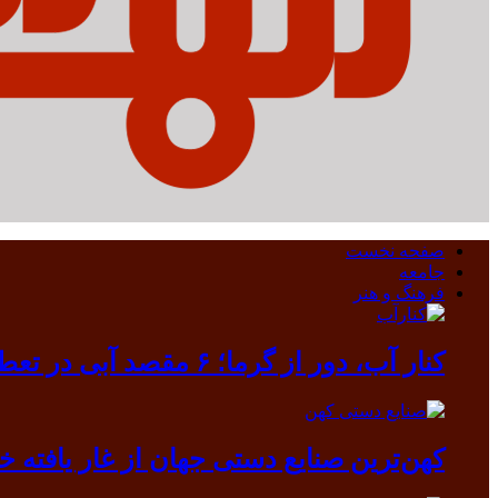
صفحه نخست
جامعه
فرهنگ و هنر
کنار آب، دور از گرما؛ ۶ مقصد آبی در تعطیلات مرداد
کهن‌ترین صنایع دستی جهان از غار یافته خرم آباد بیرون آمد/ دندانی که