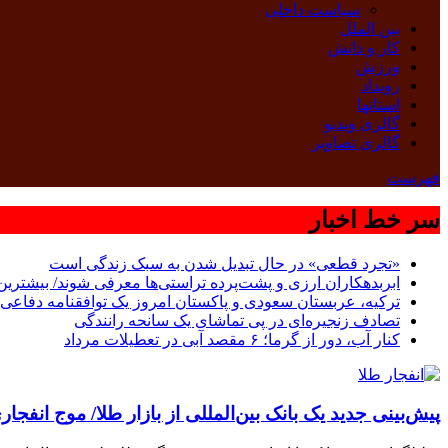
سیاست داخلی
بین الملل
کار و دانش
ورزش
رویداد
استانها
گالری ویدیو
گالری تصاویر
فهرست
سر خط اخبار
«تجرد قطعی» در حال تبدیل شدن به سبک زندگی است
ابربدهکاران ارزی و پشت‌پرده تراستی‌ها معرفی شوند/ بیشترین سوءاستفاده‌ها در
ترکیه، عربستان سعودی و پاکستان امروز یک توافقنامه دفاعی 
تصادف زنجیره‌ای در پی تماشای یک سانحه رانندگی
کنار آب، دور از گرما؛ ۶ مقصد آبی در تعطیلات مرداد
پیش‌بینی جدید یک بانک بین‌المللی از بازار طلا/ موج انفجا