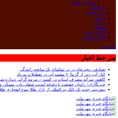
سیاست داخلی
بین الملل
کار و دانش
ورزش
رویداد
استانها
گالری ویدیو
گالری تصاویر
فهرست
سر خط اخبار
تصادف زنجیره‌ای در پی تماشای یک سانحه رانندگی
کنار آب، دور از گرما؛ ۶ مقصد آبی در تعطیلات مرداد
کاهش سرانه مصرف لبنیات در کشور/ زمزمه گرانی دوباره شی
خبرنگاران؛ راویان حقیقت با دغدغه امنیت شغلی،نان، مسکن و 
پیش‌بینی جدید یک بانک بین‌المللی از بازار طلا/ موج انفجاری طل