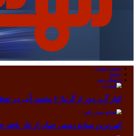
صفحه نخست
جامعه
فرهنگ و هنر
کنار آب، دور از گرما؛ ۶ مقصد آبی در تعطیلات مرداد
کهن‌ترین صنایع دستی جهان از غار یافته خرم آباد بیرون آمد/ دندانی که