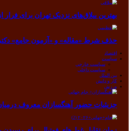
بهترین ییلاق‌های نزدیک تهران برای فرار از گرما
حذف شرط «مقاله» و «آزمون جامع» دکتر
اقتصاد
سیاست
سیاست خارجی
سیاست داخلی
بین الملل
کار و دانش
ورزش
جزیئیات حضور آهنگسازان معروف درمیان ب
زمان تقابل غول‌های فوتبال برای رسیدن ب