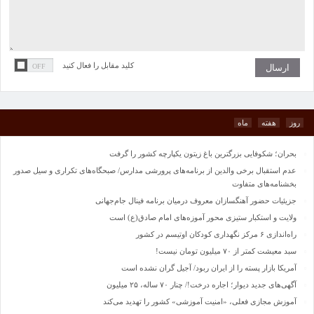
کلید مقابل را فعال کنید
روز
هفته
ماه
بحران؛ شکوفایی بزرگترین باغ زیتون یکپارچه کشور را گرفت
عدم استقبال برخی والدین از برنامه‌های پرورشی مدارس/ صبحگاه‌های تکراری و سیل صدور
بخشنامه‌های متفاوت
جزیئیات حضور آهنگسازان معروف درمیان برنامه فینال جام‌جهانی
ولایت و استکبار ستیزی محور آموزه‌های امام صادق(ع) است
راه‌اندازی ۶ مرکز نگهداری کودکان اوتیسم در کشور
سبد معیشت کمتر از ۷۰ میلیون تومان نیست!
آمریکا بازار پسته را از ایران ربود/ آجیل گران نشده است
آگهی‌های جدید دیوار؛ اجاره درخت!/ چنار ٧٠ ساله، ٢۵ میلیون
آموزش مجازی فعلی، «امنیت آموزشی» کشور را تهدید می‌کند