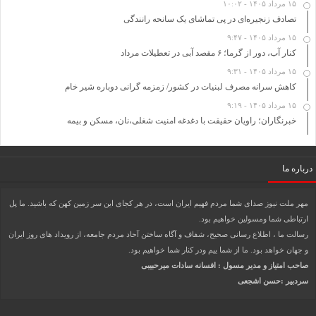
۱۵ مرداد ۱۴۰۵ - ۱۰:۰۲
تصادف زنجیره‌ای در پی تماشای یک سانحه رانندگی
۱۵ مرداد ۱۴۰۵ - ۹:۴۷
کنار آب، دور از گرما؛ ۶ مقصد آبی در تعطیلات مرداد
۱۵ مرداد ۱۴۰۵ - ۹:۳۱
کاهش سرانه مصرف لبنیات در کشور/ زمزمه گرانی دوباره شیر خام
۱۵ مرداد ۱۴۰۵ - ۹:۱۹
خبرنگاران؛ راویان حقیقت با دغدغه امنیت شغلی،نان، مسکن و بیمه
درباره ما
مهر ملت نیوز صدای شما مردم فهیم ایران است، در هر کجای این سر زمین کهن که باشید. ما پل
ارتباطی شما ومسولین خواهیم بود.
رسالت ما ، اطلاع رسانی صحیح، شفاف و آگاه ساختن آحاد مردم جامعه، از رویداد های روز ایران
و جهان خواهد بود. ما از شما ییم ودر کنار شما خواهیم بود.
صاحب امتیاز و مدیر مسول : افسانه سادات میرحبیبی
سردبیر :حسن اشجعی