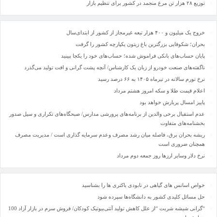
توزیع ۲۸ هزار تن مرغ منجمد در کشور برای تنظیم بازار
خروج یک میلیون و ۴۰۰ هزار تبعه غیرمجاز از کشور از ابتدای‌سال
بحران؛ شکوفایی بزرگترین باغ زیتون یکپارچه کشور را گرفت
پایان حساب‌های بانکی فراموش شده؛ حساب‌های خود را یکجا ببینید
ناگفته‌های صنعت خودرو از زبان یک کارشناس/ آنچه پشت گرانی و افت تولید می‌گذرد
نرخ تورم سالانه در تیرماه ۱۴۰۵ به ۶۶ درصد رسید
اعلام قیمت طلا و سکه امروز هشتم مرداد
پاییز امسال پربارش خواهد بود
عدم استقبال برخی والدین از برنامه‌های پرورشی مدارس/ صبحگاه‌های تکراری و سیل صدور
بخشنامه‌های متفاوت
ریشه بحران برق، فاصله میان رشد مصرف وعدم سرمایه گذاری است / مدیریت مصرف
همچنان ضروری است
نرخ دلار وسایر ارزها روز جمعه دوم مرداد
خواص اسانس های گیاهی در نابودی باکتری ها را بشناسید
حل مسائل کلیدی کشور به دانشگاه‌ها سپرده شود
“گرانی شیشه شربت “از علل کاهش تولید آنتی‌بیوتیک کودکان/ فروش سرم در بازار آزاد 100