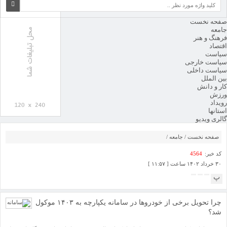
صفحه نخست
جامعه
فرهنگ و هنر
اقتصاد
سیاست
سیاست خارجی
سیاست داخلی
بین الملل
کار و دانش
ورزش
رویداد
استانها
گالری ویدیو
گالری تصاویر
فهرست
صفحه نخست
/
جامعه
/
کد خبر:
4564
۳۰ خرداد ۱۴۰۲ ساعت [ ۱۱:۵۷ ]
پ
چرا تحویل برخی از خودروها در سامانه یکپارچه به ۱۴۰۳ موکول
شد؟