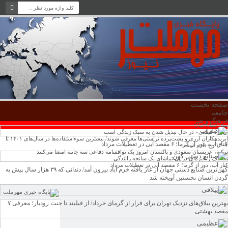
صفحه نخست
جامعه
فرهنگ و هنر
سر خط اخبار
«تجرد قطعی» در حال تبدیل شدن به سبک زندگی است
ابربدهکاران ارزی و پشت‌پرده تراستی‌ها معرفی شوند/ بیشترین سوءاستفاده‌ها در سال‌های ۱۴۰۱ تا
کنار آب، دور از گرما؛ ۶ مقصد آبی در تعطیلات مرداد
۱۴۰۴ رخ داده است
ترکیه، عربستان سعودی و پاکستان امروز یک توافقنامه دفاعی سه جانبه امضا می‌کنند
تصادف زنجیره‌ای در پی تماشای یک سانحه رانندگی
کنار آب، دور از گرما؛ ۶ مقصد آبی در تعطیلات مرداد
کهن‌ترین صنایع دستی جهان از غار یافته خرم آباد بیرون آمد/ دندانی که ۳۹ هزار سال پیش به
گردن انسان نخستین آویخته شد
بهترین ییلاق‌های نزدیک تهران برای فرار از گرمای خرداد/ از فیلبند تا جنت رودبار؛ معرفی ۷
مقصد بهشتی