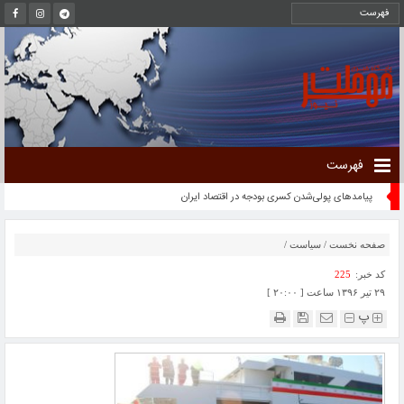
فهرست
پیامدهای پولی‌شدن کسری بودجه در اقتصاد ایران
صفحه نخست
/
سیاست
/
کد خبر:
225
۲۹ تیر ۱۳۹۶ ساعت [ ۲۰:۰۰ ]
پ