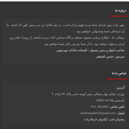
درباره ما
مهر ملت نیوز صدای شما مردم فهیم ایران است، در هر کجای این سر زمین کهن که باشید. ما
پل ارتباطی شما ومسولین خواهیم بود.
رسالت ما ، اطلاع رسانی صحیح، شفاف و آگاه ساختن آحاد مردم جامعه، از رویداد های روز
ایران و جهان خواهد بود. ما از شما ییم ودر کنار شما خواهیم بود.
صاحب امتیاز و مدیر مسول : افسانه سادات میرحبیبی
سردبیر :حسن اشجعی
تماس با ما
آدرس:
تهران خیابان بهار شمالی نبش کوچه مانی پلاک ۷۴ واحد ۴
کدپستی:۱۵۷۴۶۱۸۱۹۵
تلفن تماس:
۰۹۱۲۰۴۵۱۵۴۸
ایمیل:
mehremellat1@gmail.com
پشتیبان فنی: کیانوش فرهادزاده