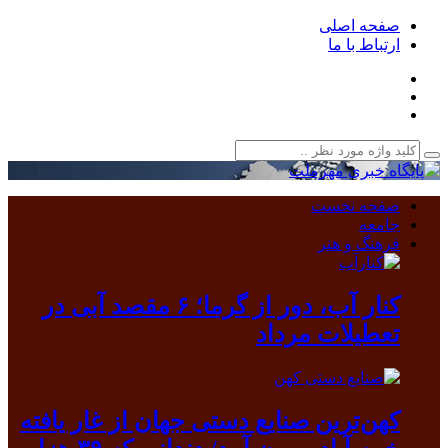
صفحه اصلی
ارتباط با ما
صفحه نخست
جامعه
فرهنگ و هنر
کنار آب، دور از گرما؛ ۶ مقصد آبی در
تعطیلات مرداد
کهن‌ترین صنایع دستی جهان از غار یافته