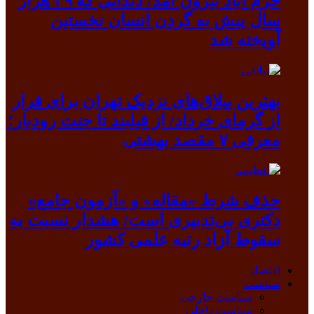
خرم آباد بیرون آمد/ دندانی که ۳۹ هزار
سال پیش به گردن انسان نخستین
آویخته شد
بهترین ییلاق‌های نزدیک تهران برای فرار
از گرمای خرداد/ از فیلبند تا جنت رودبار؛
معرفی ۷ مقصد بهشتی
حذف شرط «مقاله» و «آزمون جامع»
دکتری بی‌تدبیری است/ هشدار نسبت به
سقوط آزاد رتبه علمی کشور
اقتصاد
سیاست
سیاست خارجی
سیاست داخلی