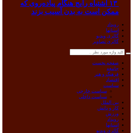
۱۳ اشتباه رایج هنگام پیاده‌روی که
ممکن است به بدن آسیب بزند
رویداد
استانها
گالری ویدیو
گالری تصاویر
صفحه نخست
جامعه
فرهنگ و هنر
اقتصاد
سیاست
سیاست خارجی
سیاست داخلی
بین الملل
کار و دانش
ورزش
رویداد
استانها
گالری ویدیو