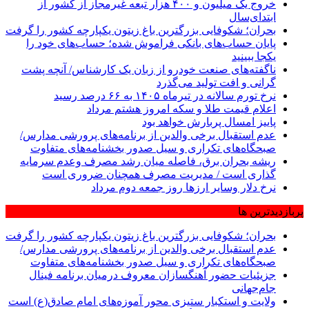
خروج یک میلیون و ۴۰۰ هزار تبعه غیرمجاز از کشور از
ابتدای‌سال
بحران؛ شکوفایی بزرگترین باغ زیتون یکپارچه کشور را گرفت
پایان حساب‌های بانکی فراموش شده؛ حساب‌های خود را
یکجا ببینید
ناگفته‌های صنعت خودرو از زبان یک کارشناس/ آنچه پشت
گرانی و افت تولید می‌گذرد
نرخ تورم سالانه در تیرماه ۱۴۰۵ به ۶۶ درصد رسید
اعلام قیمت طلا و سکه امروز هشتم مرداد
پاییز امسال پربارش خواهد بود
عدم استقبال برخی والدین از برنامه‌های پرورشی مدارس/
صبحگاه‌های تکراری و سیل صدور بخشنامه‌های متفاوت
ریشه بحران برق، فاصله میان رشد مصرف وعدم سرمایه
گذاری است / مدیریت مصرف همچنان ضروری است
نرخ دلار وسایر ارزها روز جمعه دوم مرداد
پربازدیدترین ها
بحران؛ شکوفایی بزرگترین باغ زیتون یکپارچه کشور را گرفت
عدم استقبال برخی والدین از برنامه‌های پرورشی مدارس/
صبحگاه‌های تکراری و سیل صدور بخشنامه‌های متفاوت
جزیئیات حضور آهنگسازان معروف درمیان برنامه فینال
جام‌جهانی
ولایت و استکبار ستیزی محور آموزه‌های امام صادق(ع) است