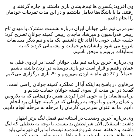
وی افزود: یکسری ها تیم‌هایشان بازی داشتند و اجازه گرفتند و
رفتند. ما با باشگاه‌ها تعامل داشتیم و در این مدت تمرینات خودمان
را انجام دادیم.
سرمربی تیم ملی جوانان ایران درباره نشست مشترک با مهدی تاج
رییس فدراسیون و میرشاد ماجدی رییس کمیته جوانان تصریح کرد:
جلسه خیلی خوبی با آقای تاج داشتیم. یک ماه و نیم دیگر مسابقات
شروع می شود و ایشان هم حمایت و پشتیبانی کردند که به
مسابقات برویم و موفق باشیم.
وی درباره آخرین برنامه تیم ملی جوانان گفت: در اردوی قبلی به
عمان رفتیم و قرار است دو بازی دوستانه در اردن داشته باشیم.
احتمالاً از 27 دی ماه به اردن می‌رویم و 29 بازی برگزاری می‌کنیم.
مرفاوی در پاسخ به اینکه آیا از عملکرد کمیته جوانان راضی است،
گفت: در این مدت از سوی کمیته جوانان حمایت شدیم و
برنامه‌هایمان را به خوبی اجرا کردند. همین بازی‌هایی که به بلاروس
و عمان رفتیم و با توجه به روابطی که در کمیته جوانان بود انجام
دادیم. ما به عنوان سرمربی کارمان را مرحله به مرحله انجام دادیم.
وی درباره آخرین وضعیت در آستانه نیم فصل لیگ برتر اظهار
داشت: استقلال الان شرایطش بد نیست. با توجه به تعطیلی که لیگ
داشت و 3 هفته است شروع شده،بد نیست اما برای قهرمانی باید
بهتر ظاهر شوند. باید قهرمانانه داخل زمین حاضر شوند که در