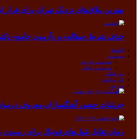
بهترین ییلاق‌های نزدیک تهران برای فرار از گرما
حذف شرط «مقاله» و «آزمون جامع» دکتر
اقتصاد
سیاست
سیاست خارجی
سیاست داخلی
بین الملل
کار و دانش
ورزش
جزیئیات حضور آهنگسازان معروف درمیان ب
زمان تقابل غول‌های فوتبال برای رسیدن ب