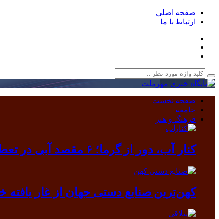
صفحه اصلی
ارتباط با ما
صفحه نخست
جامعه
فرهنگ و هنر
کنار آب، دور از گرما؛ ۶ مقصد آبی در تعطیلات مرداد
کهن‌ترین صنایع دستی جهان از غار یافته خرم آباد بیرون آمد/ دندانی که