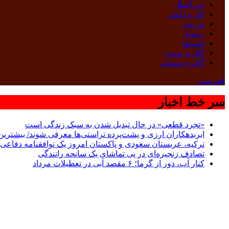
بین الملل
کار و دانش
ورزش
رویداد
استانها
گالری ویدیو
گالری تصاویر
فهرست
سر خط اخبار
«تجرد قطعی» در حال تبدیل شدن به سبک زندگی است
ابربدهکاران ارزی و پشت‌پرده تراستی‌ها معرفی شوند/ بیشترین سوءاستفاده‌ها در
ترکیه، عربستان سعودی و پاکستان امروز یک توافقنامه دفاعی 
تصادف زنجیره‌ای در پی تماشای یک سانحه رانندگی
کنار آب، دور از گرما؛ ۶ مقصد آبی در تعطیلات مرداد