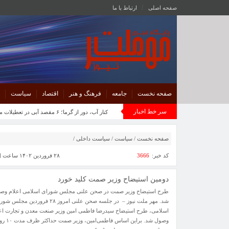
صفحه اصلی
ارتباط با ما
صفحه نخست
جامعه
فرهنگ و هنر
اقتصاد
سیاست
سر خط اخبار
کنار آب، دور از گرما؛ ۶ مقصد آبی در تعطیلات مرداد
صفحه نخست
/
سیاست
/
سیاست داخلی
/
کد خبر:
3666
۲۸ فروردین ۱۴۰۲ ساعت [ ۸:۲۹ ]
دومین استیضاح وزیر صمت کلید خورد
طرح استیضاح وزیر صمت در صحن علنی مجلس شورای اسلامی اعلام وص
شد. مهر ملت نیوز – در جلسه صحن علنی امروز ۲۸ فروردین مجلس
اسلامی، طرح استیضاح سیدرضا فاطمی امین وزیر صنعت معدن و تجارت اع
وصول شد. براین اساس فاطمی‌امین، وزیر صمت ح