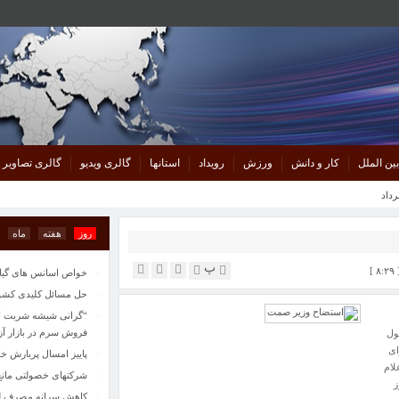
“گرانی شیشه شربت “از
فروش سرم در بازار آزاد 100 هزار ت
پاییز امسال پربارش خو
شرکتهای خصولتی مانع
کاهش سرانه مصرف لبنی
بین الملل
کار و دانش
ورزش
رویداد
استانها
گالری ویدیو
گالری تصاویر
تصادف زنجیره‌ای در پ
ایران و چین در مورد 
قراردادهایی به ارزش ۵۰۰ میلیون دلار با دانش‌بنیان‌ها امضا می‌شود
روز
هفته
ماه
مدیرکل میراث‌فرهنگی،
انزلی و کومله میزبان آ
پ
خواص اسانس های گیاهی
حل مسائل کلیدی کشور 
“گرانی شیشه شربت “از
فروش سرم در بازار آزاد 100 هزار ت
ول
 شورای
پاییز امسال پربارش خو
لام
شرکتهای خصولتی مانع
داکثر ظرف مدت ۱۰ روز
کاهش سرانه مصرف لبنی