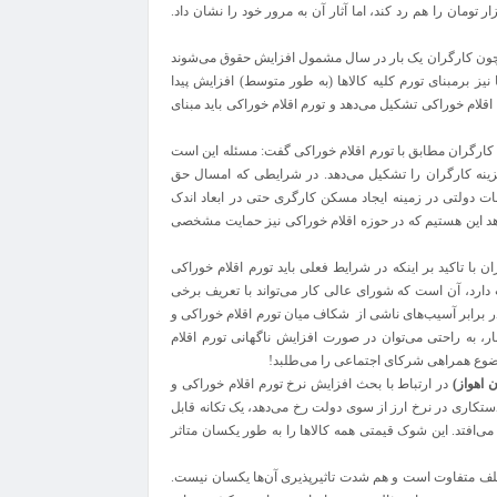
 سال گذشته تجربه کردیم که باعث شد نرخ دلار و یورو ۱۰۰ هزار تومان را هم رد کند، اما آثار آن به مرور خود را نشان داد.
 چون کارگران یک بار در سال مشمول افزایش حقوق می‌شوند
نیز برمبنای تورم کلیه کالاها (به طور متوسط) افزایش پیدا
 اقلام خوراکی تشکیل می‌دهد و تورم اقلام خوراکی باید مبنای
 کارگران مطابق با تورم اقلام خوراکی گفت: مسئله این است
راکی‌ها و دارو، بیش از ۹۰ درصد سبد هزینه کارگران را تشکیل می‌دهد. در شرایطی که امسال حق
ت دولتی در زمینه ایجاد مسکن کارگری حتی در ابعاد اندک
این هستیم که در حوزه اقلام خوراکی نیز حمایت مشخصی
با تاکید بر اینکه در شرایط فعلی باید تورم اقلام خوراکی
دارد، آن است که شورای عالی کار می‌تواند با تعریف برخی
ر برابر آسیب‌های ناشی از شکاف میان تورم اقلام خوراکی و
ر، به راحتی می‌توان در صورت افزایش ناگهانی تورم اقلام
وضوع همراهی شرکای اجتماعی را می‌طلبد!
 اهواز
)
در ارتباط با بحث افزایش نرخ تورم اقلام خوراکی و
دستکاری در نرخ ارز از سوی دولت رخ می‌دهد، یک تکانه قابل
می‌افتد. این شوک قیمتی همه کالاها را به طور یکسان متاثر
مختلف متفاوت است و هم شدت تاثیرپذیری آن‌ها یکسان نیست.