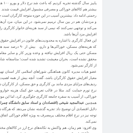
پاییز
بیشتر هم کالاهای خوراکی و مصرفی مشمول افزایش قیمت شدند.
رحمتی ادامه داد: بیشترین آسیب در این حوزه متوجه کارگران است
و مزدشان هم در بین سال ترمیم نمی‌شود. در این میان، مزد آن‌ها 
می‌کند و توجهی نمی‌کنند که نیمی از سبد هزینه‌ای خانوار کارگری را
افزایش مزد آن‌ها باشد.
این فعال کارگری با اشاره به محدودیت‌های قانون در افزایش حقوق
که هزینه‌های مسکن، خو
مسکن حتی یک ریال افزایش نیافته و وعده وزیر کار و سایر مقاما
محقق نشده است، بحران معیشت تشدید شده است؛ متاسفانه شاهد 
از کارگر نمی‌شود.
عضو هیات مدیره کانون هماهنگی شوراهای اسلامی کار استان تهران 
معیار افزایش حقوق کارگران باشد، گفت: آنچه بیش از همه اهمیت 
ردیف‌های مزایای مزدی مانند بن کارگری و حق مسکن، از کارگران د
نرخ تورم حمایت کند. مثلا در قالب تعریف حق کمک هزینه خواروبا
خوراکی، از آسیب به سفره جامعه کارگری جلوگیری کرد، اما این م
همچنین
عبدالمجید شیخی (اقتصاددان و استاد سابق دانشگاه چمران
دلایل اقتصادی آن توضیح داد: تجربه گذشته نشان می‌دهد که هرگاه 
توجه نیز در نرخ اقلام مختلف پرمصرف به ویژه اقلام خوراکی اتفاق 
نمی‌کند.
وی افزود: هم زمان، هم واکنش به تکانه‌های نرخ ارز در کالاهای 