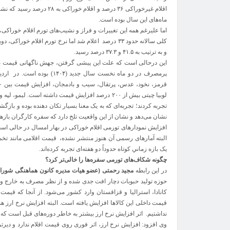
اقلام غیرخوراکی ۳۶ درصد و اق
ماه‌های این سال بوده است.
اما علیرغم همه این تغییرات و فراز و نشیب‌های تورم اقلام خوراک
کلی سالانه حدود ۳۳ درصد اعلام شد اما نرخ تورم اقلام 
و به ترتیب به ۴۱.۵ و ۳۷.۳ درصد رسید.
این درحالی است که علت این پیشی گرفتن، جهش ناگهانی قیمت بسی
پرمصرف در دو ماه نخست سال جد
تجربه کردند؛ تجربه‌ای که به یک معنا بسیار تکان دهنده بوده و ب
نشان می‌دهد و نشان از این واقعیت تلخ دارد که سفره کارگران بازه
افزایش نمودارهای تورمی اقلام خوراکی در بهار امسال در حالی ا
یک بازه زمانیِ کوتاه حدوداً دو هفته‌ای تجربه کرده‌اند.
چگونه شکاف‌های تورمی سفره‌ها را خالی‌تر کرد؟
در این رابطه
مجید رحمتی (عضو هیات مدیره کانون هماهنگی شوراه
حوزه تولید حبوبات دچار افت جدی شده و از نظر مصرف به خارج واب
کانادا، استرالیا و قزاقستان وارد کشور می‌شود. از آنجا که قیمت 
قیمت داخلی این کالاها افزایش یافته است. البته افزایش نرخ ارز ه
نداشتیم. اثر افزایش نرخ ارز بیشتر به خاطر دوره‌های قبل است که ا
وی افزود: افزایش نرخ ارز، اثر فوری روی قیمت اقلام ندارد و دیرتر 