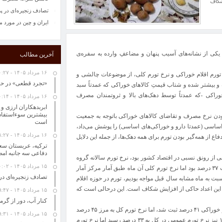
شکاف
تصادف زنجیره‌ای در پ
ایران و چین در مورد 
قراردادهایی به ارزش ۵۰۰ میلیون دلار با دانش‌بنیان‌ها امضا می‌شود
مدیرکل میراث‌فرهنگی،
یکی از نشانه‌های آسیب پنهان و مضاعفِ وارده به سفره‌ی
آخرین مطالب
انزلی و کومله میزبان آ
خواص اسانس های گیاهی
۱۶ مرداد ۱۴۰۵ - ۱۰:۲۷
 تورم اقلام خوراکی و نرخ تورم کلی، از موضوعات چالشی و
حل مسائل کلیدی کشور 
«تجرد قطعی» در حا
و بیشتر شده و شتاب قیمتِ کالاهای خوراکی که عمدتاً سبد
“گرانی شیشه شربت “از
اکی -که عمدتاً توسط دهک‌های بالا و ثروتمندان مصرف
۱۶ مرداد ۱۴۰۵ - ۱۰:۱۴
فروش سرم در بازار آزاد 100 هزار ت
ابربدهکاران ارزی و
پاییز امسال پربارش خو
 بودن نرخ مصرف و تقاضای کالاهای خوراکی باتوجه به جمعیت
است
شرکتهای خصولتی مانع
مایی و ارز ۴۲۰۰ تومانی که کالاهای اساسی (عمدتا دارو و خوراکی‌های اساسی) را پوشش می‌داد،
۱۶ مرداد ۱۴۰۵ - ۸:۲۷
کاهش سرانه مصرف لبنی
 از همه‌گیر بودن تورم برای همه دهک‌ها، از جمله این دلایل
ترکیه، عربستان سعو
تصادف زنجیره‌ای در پ
دفاعی سه جانبه امض
و ورود موجی از رونق نسبی در اقتصاد کشور بود، نرخ تورم سالانه گروه
ایران و چین در مورد 
۱۵ مرداد ۱۴۰۵ - ۱۰:۰۲
خوراکی در آبان ماه ۶۰ درصد و گروه کالاهای غیر خوراکی و خدمات ۳۷ درصد بود اما نرخ تورم کلی آن ماه طبق آمار مرکز آمار
تصادف زنجیره‌ای در
ماه سال ۱۴۰۱ که با افزایش تورم نسبت به ماه مشابه سال قبل مواجه بودیم، تورم در حوزه اقلام
رم اقلام غیرخوراکی به ۳۴ درصد رسید که این اعداد حاکی از افزایش شکاف است. این درحالی است که
۱۵ مرداد ۱۴۰۵ - ۹:۴۷
کنار آب، دور از گرما؛ ۶ مقصد آبی در تعطیلات 
در آبان ماه سال ۱۴۰۲ تورم اقلام خوراکی ۵۲ درصد و تورم اقلام غیر خوراکی ۴۱ درصد ثبت شد، اما نرخ تورم کل به مرز ۴۵ درصد
۱۵ مرداد ۱۴۰۵ - ۹:۳۱
رسید که نشان از کاهش شکاف نرخ تورم داشت. در آبان سال ۱۴۰۳ نیز نرخ تورم عمومی در کل به ۳۳ درصد رسید اما نرخ تورم