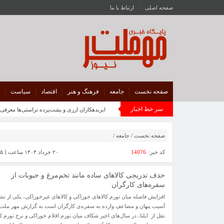
صفحه اصلی
ارتباط با ما
صفحه نخست
جامعه
فرهنگ و هنر
اقتصاد
سیاست
سر خط اخبار
ابربدهکاران ارزی و پشت‌پرده تراستی‌ها معرفی شوند/ بیشتری
صفحه نخست
/
جامعه
/
کد خبر:
14076
۲۰ خرداد ۱۴۰۴ ساعت [ ۶:۵۵ ]
حذف تدریجی کالاهای ساده مانند تخم‌مرغ و حبوبات از
سفره‌های کارگران
افزایش فاصله میان تورم کالاهای خوراکی و کالاهای غیرخوراکی، یکی از نشا
آسیب پنهان و مضاعفِ وارده به سفره‌ی کارگران است به گزارش مهر ملت 
نقل از ایلنا، در سال‌های اخیر شکاف میان تورم اقلام خوراکی و نرخ تورم ک