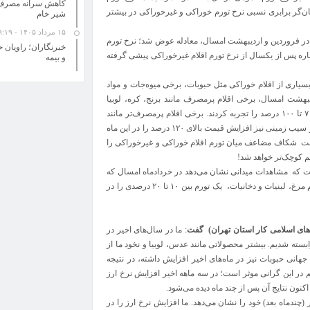
کاهش سرانه مصرف ل
لام خوراکی به ۲۸ درصد رسید که نشان‌گر برابری نسبی نرخ تورم خوراکی و غیرخوراکی در بیشتر
شیر خام
۱۵ مرداد ۱۴۰۵ - ۹:۱۹
ی،در فروردین و اردیبهشت امسال، معادله عوض شد؛ نرخ تورم
خبرنگاران؛ راویان 
خوراکی، دوباره پس از یکسال از نرخ تورم اقلام غیرخوراکی پیشی گرفته
و بیمه
اری از اقلام خوراکی مثل حبوبات، برخی میوه‌جات و مواد
ید (۱۴۰۴) بوده است. در اردیبهشت امسال، برخی اقلام پرمصرف مانند برنج، کره، لوبیا
قرمز، نخود، عدس، پرتقال، سیب و بادمجان، افزایش قیمت بین ۷۰ تا ۱۰۰ درصد را تجربه کردند. برخی اقلام پرمصرف‌تر مانند
لوبیا چیتی بیش از ۲۰۰ درصد افزایش قیمت داشته است. لیمو، لپه و سیب زمینی نیز افزایش قیمت بالای ۱۲۰ درصد را در این ماه
ازگشت شکاف مضاعف میان تورم اقلام خوراکی و غیرخوراکی را
م کوچک‌تر خواهد شد!
ست که مشاهدات میدانی نشان می‌دهد در خردادماه امسال که
البته آمارهای رسمی آن هنوز منتشر نشده، قیمت اقلامی مانند تخم مرغ، لبنیات و دخانیات، یک تورم بین ۱۰ تا ۲۰ درصدی را در
ای اسلامی کار استان تهران
) گفت
: ما در سال‌های اخیر در
سته شدیم. بیشتر محصولاتی مانند عدس، لوبیا و نخود ما از
جهانی حبوبات نیز در ماه‌های اخیر افزایش داشته، در نتیجه
م در این گرانی موثر است؛ در سه ماهه اخیر افزایش نرخ ارز
کنون نتایج آن پس از چند ماه دیده می‌شود.
(چندماه بعد) خود را نشان می‌دهد. ما افزایش نرخ ارز را در