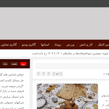
“گرانی شیشه شربت “از
فروش سرم در بازار آزاد 100 هزار ت
پاییز امسال پربارش خو
شرکتهای خصولتی مانع
کاهش سرانه مصرف لبنی
بین الملل
کار و دانش
ورزش
رویداد
استانها
گالری ویدیو
گالری تصاویر
تصادف زنجیره‌ای در پ
ایران و چین در مورد 
ن سوءاستفاده‌ها در سال‌های ۱۴۰۱ تا ۱۴۰۴ رخ داده است
قراردادهایی به ارزش ۵۰۰ میلیون دلار با دانش‌بنیان‌ها امضا می‌شود
روز
هفته
ماه
مدیرکل میراث‌فرهنگی،
انزلی و کومله میزبان آ
پ
خواص اسانس های گیاهی
حل مسائل کلیدی کشور 
“گرانی شیشه شربت “از
فروش سرم در بازار آزاد 100 هزار ت
نه‌های
پاییز امسال پربارش خو
به
شرکتهای خصولتی مانع
لی، از
کاهش سرانه مصرف لبنی