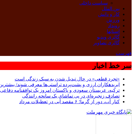
سیاست داخلی
بین الملل
کار و دانش
ورزش
رویداد
استانها
گالری ویدیو
گالری تصاویر
فهرست
سر خط اخبار
«تجرد قطعی» در حال تبدیل شدن به سبک زندگی است
ابربدهکاران ارزی و پشت‌پرده تراستی‌ها معرفی شوند/ بیشترین سوءاستفاده‌ها در
ترکیه، عربستان سعودی و پاکستان امروز یک توافقنامه دفاعی 
تصادف زنجیره‌ای در پی تماشای یک سانحه رانندگی
کنار آب، دور از گرما؛ ۶ مقصد آبی در تعطیلات مرداد