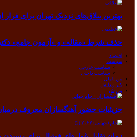
بهترین ییلاق‌های نزدیک تهران برای فرار از گرما
حذف شرط «مقاله» و «آزمون جامع» دکتر
اقتصاد
سیاست
سیاست خارجی
سیاست داخلی
بین الملل
کار و دانش
ورزش
جزیئیات حضور آهنگسازان معروف درمیان ب
زمان تقابل غول‌های فوتبال برای رسیدن ب