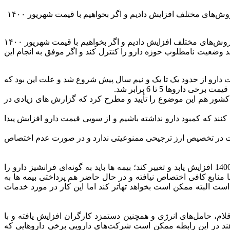
رئیس کمیسیون بهداشت مجلس گفت: نمی‌توان به شرکت های تولیدکننده دارو بگوییم افزایش قیمت نداشته باشند زیرا هزینه های آنها را با روش‌های مختلف افزایش دادیم و اگر بخواهیم با قیمت شهریور ۱۴۰۰
نمی‌توان به شرکت های تولیدکننده دارو بگوییم افزایش قیمت نداشته باشند زیرا هزینه های آنها را با روش‌های مختلف افزایش دادیم و اگر بخواهیم با قیمت شهریور ۱۴۰۰
تواند وضعیت نامطلوب حوزه دارو را کنترل کند و اگر موفق به انجام این
دارو از حدود یک تا یک و نیم سال پیش شروع شد و علت این بود که
روها 5 تا 6 برابر شد.
 کشور هم این موضوع را تأیید و مطرح کرد که گزارش های زیادی در
ند که کمبود دارو نداشته باشیم و از سویی قیمت دارو افزایش پیدا
گفت: در این رابطه دولت در تخصیص ارز ترجیحی ممنوعیتی ندارد و در صورت عدم اختصاص
رئیس کمیسیون بهداشت و درمان مجلس افزود: بر اساس مصوبه مجلس قیمت دارو و تجهیزات مصرفی پزشکی نباید نسبت به شهریور 1400 افزایش یابد و تغییر کند؛ بیمه ها باید به گونه‌ای فرانشیز دارو را
اتفاق نخواهد افتاد زیرا به بیمه ها منابع کافی اختصاص نیافته و در حال حاضر هم پرداختی بیمه ها به
تامین اجتماعی 8 هزار میلیارد تومان به دانشگاه ها بدهکار است البته ممکن است بخواهد تهاتر کند اما این کار در مورد خدمات
ام، حامل‌های انرژی و همچنین دستمزد کارگران افزایش یافته و با
 ندهند در این رابطه ممکن است شرکت‌های دارویی برخی داروهایی که