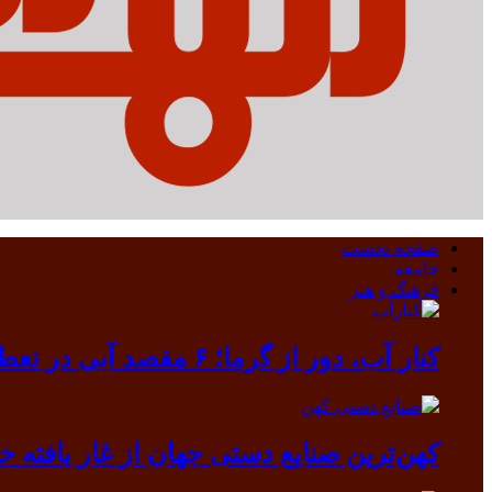
صفحه نخست
جامعه
فرهنگ و هنر
کنار آب، دور از گرما؛ ۶ مقصد آبی در تعطیلات مرداد
کهن‌ترین صنایع دستی جهان از غار یافته خرم آباد بیرون آمد/ دندانی که